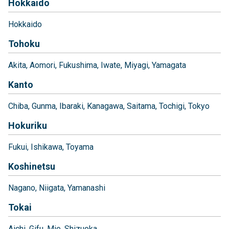
Hokkaido
Hokkaido
Tohoku
Akita
Aomori
Fukushima
Iwate
Miyagi
Yamagata
Kanto
Chiba
Gunma
Ibaraki
Kanagawa
Saitama
Tochigi
Tokyo
Hokuriku
Fukui
Ishikawa
Toyama
Koshinetsu
Nagano
Niigata
Yamanashi
Tokai
Aichi
Gifu
Mie
Shizuoka