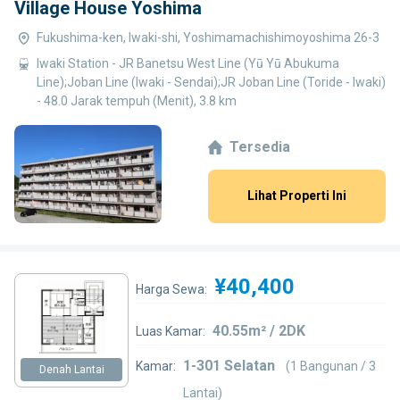
Village House Yoshima
Fukushima-ken, Iwaki-shi, Yoshimamachishimoyoshima 26-3
Iwaki Station - JR Banetsu West Line (Yū Yū Abukuma
Line);Joban Line (Iwaki - Sendai);JR Joban Line (Toride - Iwaki)
- 48.0 Jarak tempuh (Menit), 3.8 km
Tersedia
Lihat Properti Ini
¥40,400
Harga Sewa:
40.55m² / 2DK
Luas Kamar:
1-301 Selatan
Kamar:
(1 Bangunan / 3
Denah Lantai
Lantai)