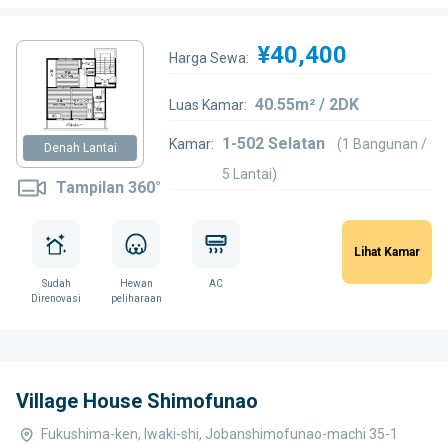
¥40,400
Harga Sewa:
40.55m² / 2DK
Luas Kamar:
1-502 Selatan
Kamar:
(1 Bangunan /
Denah Lantai
5 Lantai)
Tampilan 360°
Lihat Kamar
Sudah
Hewan
AC
Direnovasi
peliharaan
Village House Shimofunao
Fukushima-ken, Iwaki-shi, Jobanshimofunao-machi 35-1