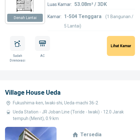
53.08m² / 3DK
Luas Kamar:
1-504 Tenggara
Kamar:
(1 Bangunan /
Denah Lantai
5 Lantai)
Lihat Kamar
Sudah
AC
Direnovasi
Village House Ueda
Fukushima-ken, Iwaki-shi, Ueda-machi 36-2
Ueda Station - JR Joban Line (Toride - Iwaki) - 12.0 Jarak
tempuh (Menit), 0.9 km
Tersedia