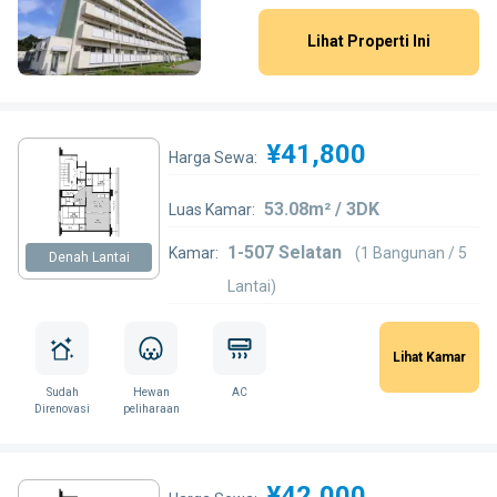
Lihat Properti Ini
¥41,800
Harga Sewa:
53.08m² / 3DK
Luas Kamar:
1-507 Selatan
Kamar:
(1 Bangunan / 5
Denah Lantai
Lantai)
Lihat Kamar
Sudah
Hewan
AC
Direnovasi
peliharaan
¥42,000