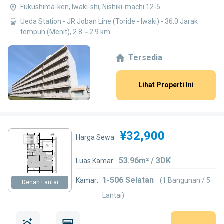
Fukushima-ken, Iwaki-shi, Nishiki-machi 12-5
Ueda Station - JR Joban Line (Toride - Iwaki) - 36.0 Jarak
tempuh (Menit), 2.8～2.9 km
Tersedia
Lihat Properti Ini
¥32,900
Harga Sewa:
53.96m² / 3DK
Luas Kamar:
1-506 Selatan
Kamar:
(1 Bangunan / 5
Denah Lantai
Lantai)