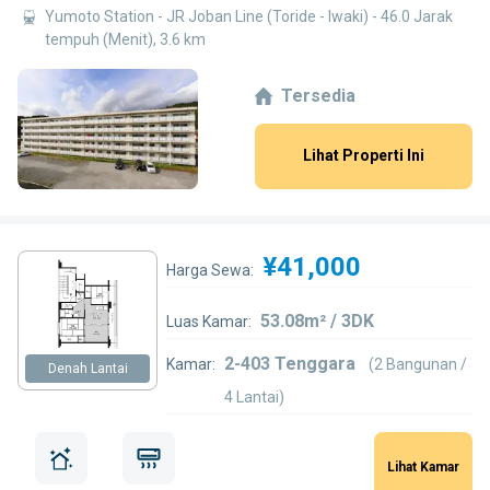
Yumoto Station - JR Joban Line (Toride - Iwaki) - 46.0 Jarak
tempuh (Menit), 3.6 km
Tersedia
Lihat Properti Ini
¥41,000
Harga Sewa:
53.08m² / 3DK
Luas Kamar:
2-403 Tenggara
Kamar:
(2 Bangunan /
Denah Lantai
4 Lantai)
Lihat Kamar