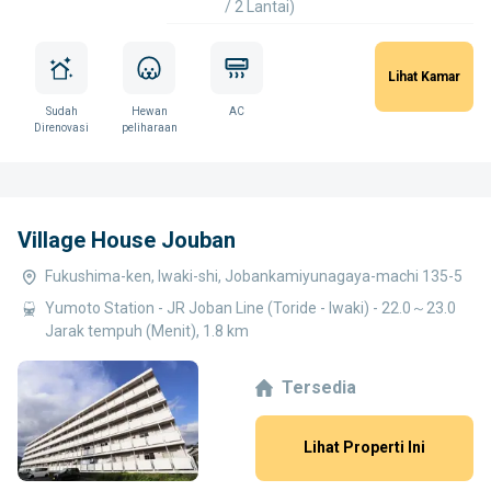
/ 2 Lantai)
Lihat Kamar
Sudah
Hewan
AC
Direnovasi
peliharaan
Village House Jouban
Fukushima-ken, Iwaki-shi, Jobankamiyunagaya-machi 135-5
Yumoto Station - JR Joban Line (Toride - Iwaki) - 22.0～23.0
Jarak tempuh (Menit), 1.8 km
Tersedia
Lihat Properti Ini