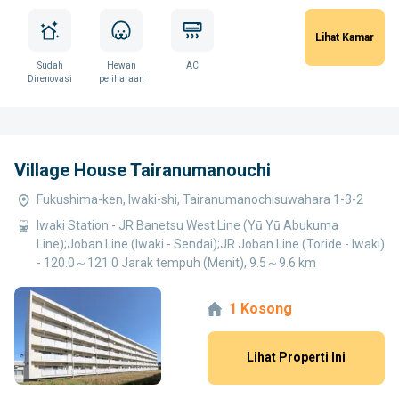
Lihat Kamar
Sudah
Hewan
AC
Direnovasi
peliharaan
Village House Tairanumanouchi
Fukushima-ken, Iwaki-shi, Tairanumanochisuwahara 1-3-2
Iwaki Station - JR Banetsu West Line (Yū Yū Abukuma
Line);Joban Line (Iwaki - Sendai);JR Joban Line (Toride - Iwaki)
- 120.0～121.0 Jarak tempuh (Menit), 9.5～9.6 km
1 Kosong
Lihat Properti Ini