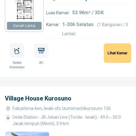
53.96m² / 3DK
Luas Kamar:
1-306 Selatan
Kamar:
(1 Bangunan / 3
Denah Lantai
Lantai)
Lihat Kamar
Sudah
AC
Direnovasi
Village House Kurosuno
Fukushima-ken, Iwaki-shi, Izumimachikurosuno 136
Ueda Station - JR Joban Line (Toride - Iwaki) - 49.0～50.0
Jarak tempuh (Menit), 3.9 km