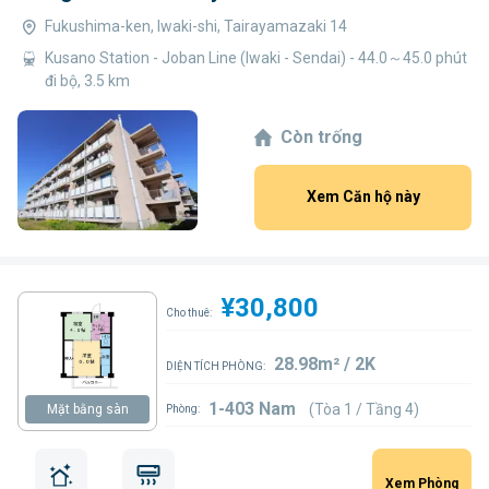
Fukushima-ken, Iwaki-shi, Tairayamazaki 14
Kusano Station - Joban Line (Iwaki - Sendai) - 44.0～45.0 phút
đi bộ, 3.5 km
Còn trống
Xem Căn hộ này
¥30,800
Cho thuê:
28.98m² / 2K
DIỆN TÍCH PHÒNG:
1-403 Nam
(Tòa 1 / Tầng 4)
Mặt bằng sàn
Phòng:
Xem Phòng