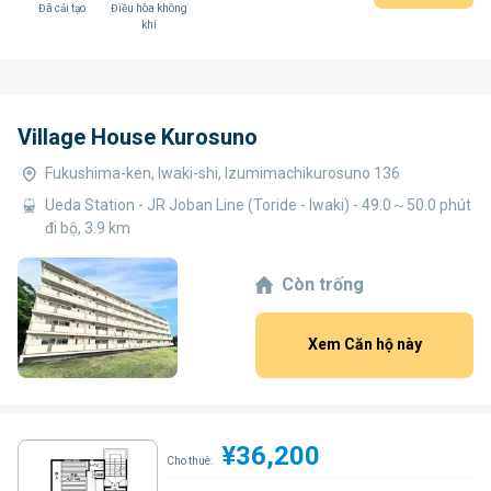
Đã cải tạo
Điều hòa không
khí
Village House Kurosuno
Fukushima-ken, Iwaki-shi, Izumimachikurosuno 136
Ueda Station - JR Joban Line (Toride - Iwaki) - 49.0～50.0 phút
đi bộ, 3.9 km
Còn trống
Xem Căn hộ này
¥36,200
Cho thuê: