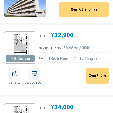
Xem Căn hộ này
¥32,900
Cho thuê:
53.96m² / 3DK
DIỆN TÍCH PHÒNG:
1-506 Nam
(Tòa 1 / Tầng 5)
Mặt bằng sàn
Phòng:
Xem Phòng
Đã cải tạo
Điều hòa không
khí
¥34,000
Cho thuê: