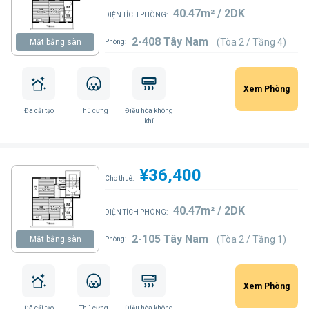
40.47m² / 2DK
DIỆN TÍCH PHÒNG:
2-408 Tây Nam
(Tòa 2 / Tầng 4)
Mặt bằng sàn
Phòng:
Xem Phòng
Đã cải tạo
Thú cưng
Điều hòa không
khí
¥36,400
Cho thuê:
40.47m² / 2DK
DIỆN TÍCH PHÒNG:
2-105 Tây Nam
(Tòa 2 / Tầng 1)
Mặt bằng sàn
Phòng:
Xem Phòng
Đã cải tạo
Thú cưng
Điều hòa không