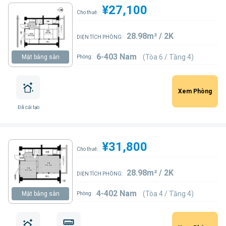
¥27,100
Cho thuê:
28.98m² / 2K
DIỆN TÍCH PHÒNG:
6-403 Nam
(Tòa 6 / Tầng 4)
Mặt bằng sàn
Phòng:
Xem Phòng
Đã cải tạo
¥31,800
Cho thuê:
28.98m² / 2K
DIỆN TÍCH PHÒNG:
4-402 Nam
(Tòa 4 / Tầng 4)
Mặt bằng sàn
Phòng: