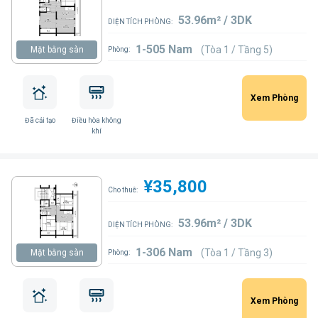
53.96m² / 3DK
DIỆN TÍCH PHÒNG:
1-505 Nam
(Tòa 1 / Tầng 5)
Mặt bằng sàn
Phòng:
Xem Phòng
Đã cải tạo
Điều hòa không
khí
¥35,800
Cho thuê:
53.96m² / 3DK
DIỆN TÍCH PHÒNG:
1-306 Nam
(Tòa 1 / Tầng 3)
Mặt bằng sàn
Phòng:
Xem Phòng