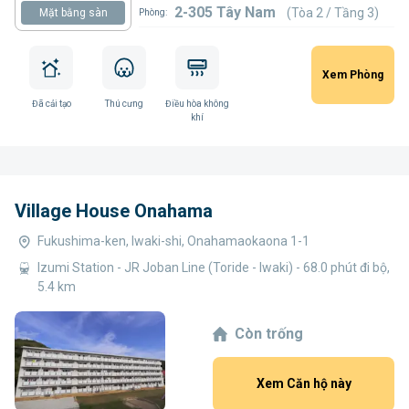
2-305 Tây Nam
(Tòa 2 / Tầng 3)
Mặt bằng sàn
Phòng:
Xem Phòng
Đã cải tạo
Thú cưng
Điều hòa không
khí
Village House Onahama
Fukushima-ken, Iwaki-shi, Onahamaokaona 1-1
Izumi Station - JR Joban Line (Toride - Iwaki) - 68.0 phút đi bộ,
5.4 km
Còn trống
Xem Căn hộ này