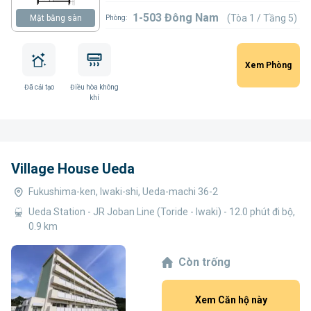
1-503 Đông Nam
(Tòa 1 / Tầng 5)
Mặt bằng sàn
Phòng:
Xem Phòng
Đã cải tạo
Điều hòa không
khí
Village House Ueda
Fukushima-ken, Iwaki-shi, Ueda-machi 36-2
Ueda Station - JR Joban Line (Toride - Iwaki) - 12.0 phút đi bộ,
0.9 km
Còn trống
Xem Căn hộ này