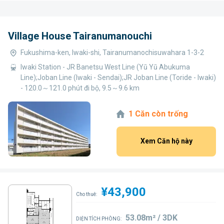
Village House Tairanumanouchi
Fukushima-ken, Iwaki-shi, Tairanumanochisuwahara 1-3-2
Iwaki Station - JR Banetsu West Line (Yū Yū Abukuma
Line);Joban Line (Iwaki - Sendai);JR Joban Line (Toride - Iwaki)
- 120.0～121.0 phút đi bộ, 9.5～9.6 km
1 Căn còn trống
Xem Căn hộ này
¥43,900
Cho thuê:
53.08m² / 3DK
DIỆN TÍCH PHÒNG: