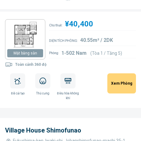
¥40,400
Cho thuê:
40.55m² / 2DK
DIỆN TÍCH PHÒNG:
1-502 Nam
(Tòa 1 / Tầng 5)
Mặt bằng sàn
Phòng:
Toàn cảnh 360 độ
Xem Phòng
Đã cải tạo
Thú cưng
Điều hòa không
khí
Village House Shimofunao
Fukushima-ken, Iwaki-shi, Jobanshimofunao-machi 35-1