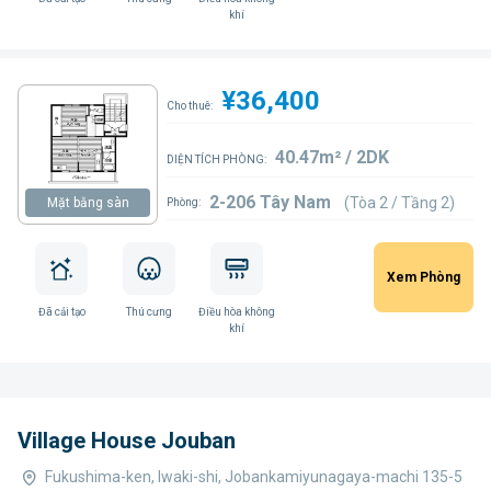
khí
¥36,400
Cho thuê:
40.47m² / 2DK
DIỆN TÍCH PHÒNG:
2-206 Tây Nam
(Tòa 2 / Tầng 2)
Mặt bằng sàn
Phòng:
Xem Phòng
Đã cải tạo
Thú cưng
Điều hòa không
khí
Village House Jouban
Fukushima-ken, Iwaki-shi, Jobankamiyunagaya-machi 135-5