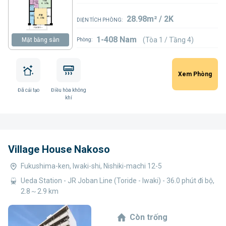
28.98m² / 2K
DIỆN TÍCH PHÒNG:
1-408 Nam
(Tòa 1 / Tầng 4)
Mặt bằng sàn
Phòng:
Xem Phòng
Đã cải tạo
Điều hòa không
khí
Village House Nakoso
Fukushima-ken, Iwaki-shi, Nishiki-machi 12-5
Ueda Station - JR Joban Line (Toride - Iwaki) - 36.0 phút đi bộ,
2.8～2.9 km
Còn trống