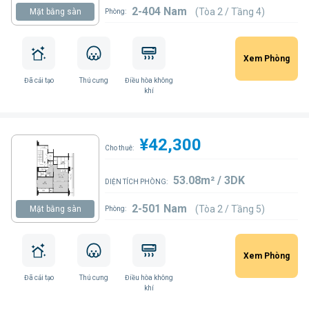
2-404 Nam
(Tòa 2 / Tầng 4)
Mặt bằng sàn
Phòng:
Xem Phòng
Đã cải tạo
Thú cưng
Điều hòa không
khí
¥42,300
Cho thuê:
53.08m² / 3DK
DIỆN TÍCH PHÒNG:
2-501 Nam
(Tòa 2 / Tầng 5)
Mặt bằng sàn
Phòng:
Xem Phòng
Đã cải tạo
Thú cưng
Điều hòa không
khí