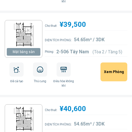
khí
¥39,500
Cho thuê:
54.65m² / 3DK
DIỆN TÍCH PHÒNG:
2-506 Tây Nam
(Tòa 2 / Tầng 5)
Mặt bằng sàn
Phòng:
Xem Phòng
Đã cải tạo
Thú cưng
Điều hòa không
khí
¥40,600
Cho thuê:
54.65m² / 3DK
DIỆN TÍCH PHÒNG: