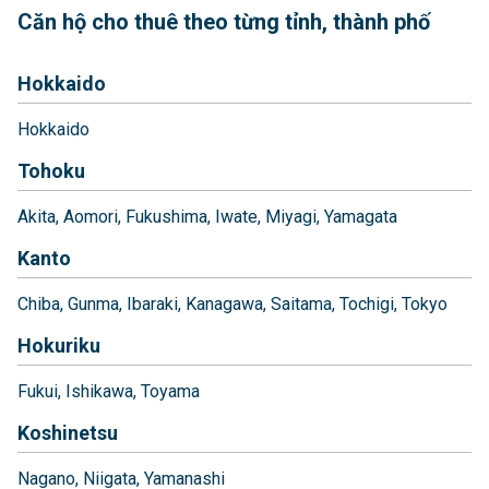
Căn hộ cho thuê theo từng tỉnh, thành phố
Hokkaido
Hokkaido
Tohoku
Akita
Aomori
Fukushima
Iwate
Miyagi
Yamagata
Kanto
Chiba
Gunma
Ibaraki
Kanagawa
Saitama
Tochigi
Tokyo
Hokuriku
Fukui
Ishikawa
Toyama
Koshinetsu
Nagano
Niigata
Yamanashi