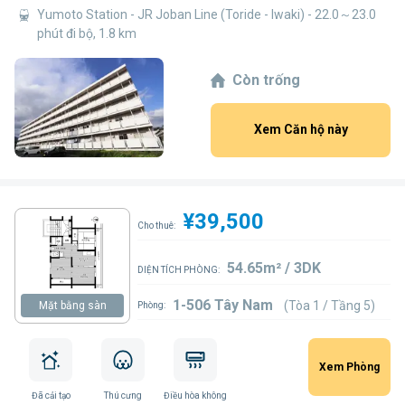
Yumoto Station - JR Joban Line (Toride - Iwaki) - 22.0～23.0
phút đi bộ, 1.8 km
Còn trống
Xem Căn hộ này
¥39,500
Cho thuê:
54.65m² / 3DK
DIỆN TÍCH PHÒNG:
1-506 Tây Nam
(Tòa 1 / Tầng 5)
Mặt bằng sàn
Phòng:
Xem Phòng
Đã cải tạo
Thú cưng
Điều hòa không