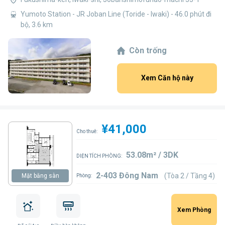
Yumoto Station - JR Joban Line (Toride - Iwaki) - 46.0 phút đi
bộ, 3.6 km
Còn trống
Xem Căn hộ này
¥41,000
Cho thuê:
53.08m² / 3DK
DIỆN TÍCH PHÒNG:
2-403 Đông Nam
(Tòa 2 / Tầng 4)
Mặt bằng sàn
Phòng:
Xem Phòng