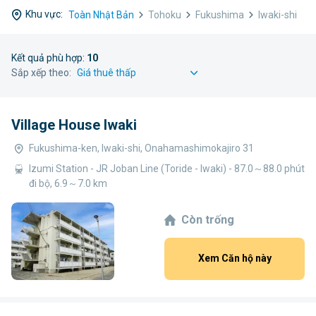
Khu vực:
Toàn Nhật Bản
Tohoku
Fukushima
Iwaki-shi
Kết quả phù hợp:
10
Sắp xếp theo:
Village House Iwaki
Fukushima-ken, Iwaki-shi, Onahamashimokajiro 31
Izumi Station - JR Joban Line (Toride - Iwaki) - 87.0～88.0 phút
đi bộ, 6.9～7.0 km
Còn trống
Xem Căn hộ này