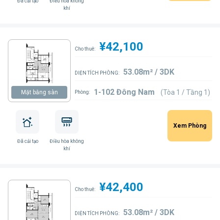
Đã cải tạo
Điều hòa không
khí
¥42,100
Cho thuê:
53.08m² / 3DK
DIỆN TÍCH PHÒNG:
1-102 Đông Nam
(Tòa 1 / Tầng 1)
Mặt bằng sàn
Phòng:
Xem Phòng
Đã cải tạo
Điều hòa không
khí
¥42,400
Cho thuê:
53.08m² / 3DK
DIỆN TÍCH PHÒNG: