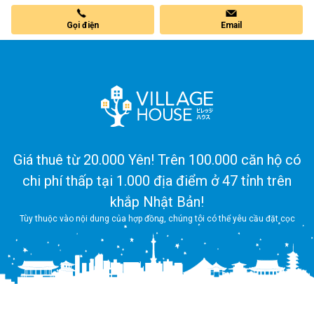
các tiện ích như ngân hàng, bưu điện cũng như hệ thống giao thông công
cộng - khiến nơi đây trở thành lựa chọn tuyệt vời cho những ai ưu tiên sự
Gọi điện
Email
tiện lợi.
Hãy khám phá hết danh sách các căn hộ ở Village House căn hộ tại Iwaki
để tìm được căn hộ thích hợp cho dành bạn ngay hôm nay.
Giá thuê từ 20.000 Yên! Trên 100.000 căn hộ có
chi phí thấp tại 1.000 địa điểm ở 47 tỉnh trên
khắp Nhật Bản!
Tùy thuộc vào nội dung của hợp đồng, chúng tôi có thể yêu cầu đặt cọc