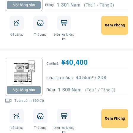
1-301 Nam
(Tòa 1 / Tầng 3)
Mặt bằng sàn
Phòng:
Xem Phòng
Đã cải tạo
Thú cưng
Điều hòa không
khí
¥40,400
Cho thuê:
40.55m² / 2DK
DIỆN TÍCH PHÒNG:
1-303 Nam
(Tòa 1 / Tầng 3)
Mặt bằng sàn
Phòng:
Toàn cảnh 360 độ
Xem Phòng
Đã cải tạo
Thú cưng
Điều hòa không
khí