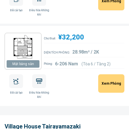
Xem Phòng
Đã cải tạo
Điều hòa không
khí
¥32,200
Cho thuê:
28.98m² / 2K
DIỆN TÍCH PHÒNG:
6-206 Nam
(Tòa 6 / Tầng 2)
Mặt bằng sàn
Phòng:
Xem Phòng
Đã cải tạo
Điều hòa không
khí
Village House Tairayamazaki