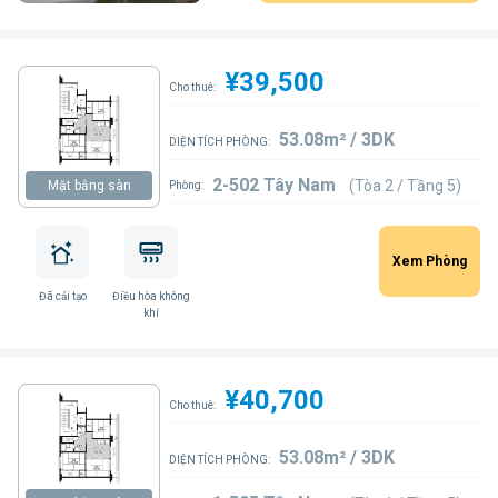
¥39,500
Cho thuê:
53.08m² / 3DK
DIỆN TÍCH PHÒNG:
2-502 Tây Nam
(Tòa 2 / Tầng 5)
Mặt bằng sàn
Phòng:
Xem Phòng
Đã cải tạo
Điều hòa không
khí
¥40,700
Cho thuê:
53.08m² / 3DK
DIỆN TÍCH PHÒNG: