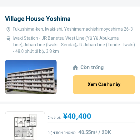
Village House Yoshima
Fukushima-ken, Iwaki-shi, Yoshimamachishimoyoshima 26-3
Iwaki Station - JR Banetsu West Line (Yū Yū Abukuma
Line);Joban Line (Iwaki - Sendai);JR Joban Line (Toride - Iwaki)
- 48.0 phút đi bộ, 3.8 km
Còn trống
Xem Căn hộ này
¥40,400
Cho thuê:
40.55m² / 2DK
DIỆN TÍCH PHÒNG: