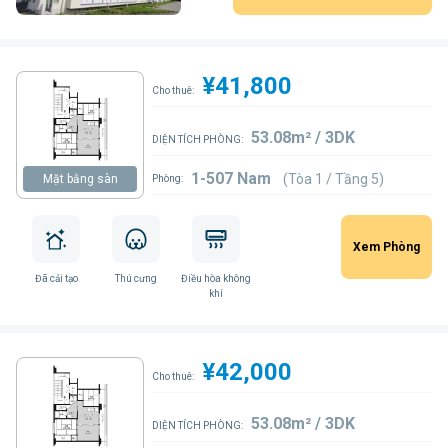
¥41,800
Cho thuê:
53.08m² / 3DK
DIỆN TÍCH PHÒNG:
1-507 Nam
(Tòa 1 / Tầng 5)
Mặt bằng sàn
Phòng:
Xem Phòng
Đã cải tạo
Thú cưng
Điều hòa không
khí
¥42,000
Cho thuê:
53.08m² / 3DK
DIỆN TÍCH PHÒNG: