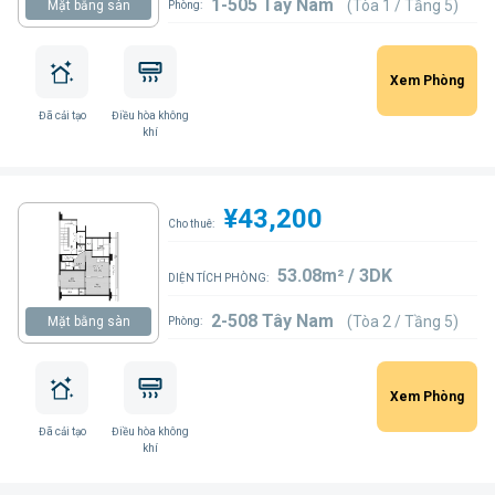
1-505 Tây Nam
(Tòa 1 / Tầng 5)
Mặt bằng sàn
Phòng:
Xem Phòng
Đã cải tạo
Điều hòa không
khí
¥43,200
Cho thuê:
53.08m² / 3DK
DIỆN TÍCH PHÒNG:
2-508 Tây Nam
(Tòa 2 / Tầng 5)
Mặt bằng sàn
Phòng:
Xem Phòng
Đã cải tạo
Điều hòa không
khí