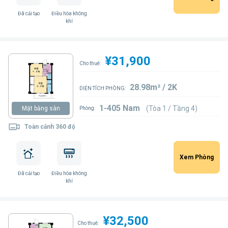
Đã cải tạo
Điều hòa không
khí
¥31,900
Cho thuê:
28.98m² / 2K
DIỆN TÍCH PHÒNG:
1-405 Nam
(Tòa 1 / Tầng 4)
Mặt bằng sàn
Phòng:
Toàn cảnh 360 độ
Xem Phòng
Đã cải tạo
Điều hòa không
khí
¥32,500
Cho thuê: