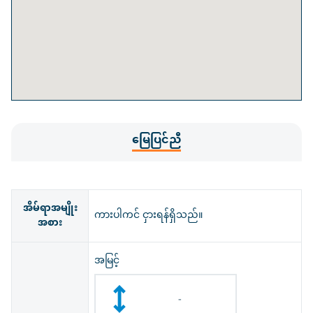
မြေပြင်ညီ
အိမ်ရာအမျိုး
ကားပါကင် ငှားရန်ရှိသည်။
အစား
အမြင့်
-