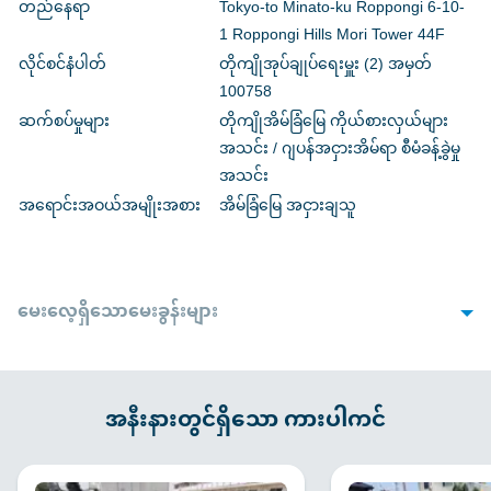
တည်နေရာ
Tokyo-to Minato-ku Roppongi 6-10-
1 Roppongi Hills Mori Tower 44F
လိုင်စင်နံပါတ်
တိုကျိုအုပ်ချုပ်ရေးမှူး (2) အမှတ်
100758
ဆက်စပ်မှုများ
တိုကျိုအိမ်ခြံမြေ ကိုယ်စားလှယ်များ
အသင်း / ဂျပန်အငှားအိမ်ရာ စီမံခန့်ခွဲမှု
အသင်း
အရောင်းအဝယ်အမျိုးအစား
အိမ်ခြံမြေ အငှားချသူ
မေးလေ့ရှိသောမေးခွန်းများ
1. လက်လွှာတင်သည့်အခါ လိုအပ်သောစာရွက်စာတမ်းများ
Q
ရှိပါသလား။
အနီးနားတွင်ရှိသော ကားပါကင်
A
စာချုပ်ချုပ်ဆိုထားသောကားပါကင်အပေါ်မူတည်၍ ကွဲပြားမှုများရှိနိုင်
ပါသည်။အောက်ပါစာရွက်စာတမ်းများလိုအပ်ပါမည် : ယာဥ်မောင်းလိုင်စင် ၊
ရပ်ထားသောယာဉ်များအတွက် ယာဉ်စစ်ဆေးရေးလက်မှတ် ၊ ကားအာမခံ
လက်မှတ် ၊ (ကုမ္ပဏီအမည်ဖြင့်စာချုပ်ချုပ်သည့်အခါ) 3လအတွင်း