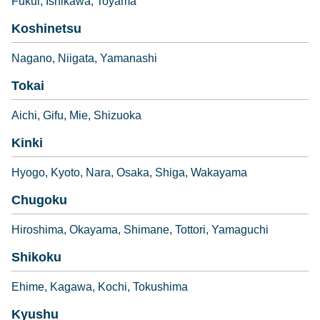
Fukui
Ishikawa
Toyama
Koshinetsu
Nagano
Niigata
Yamanashi
Tokai
Aichi
Gifu
Mie
Shizuoka
Kinki
Hyogo
Kyoto
Nara
Osaka
Shiga
Wakayama
Chugoku
Hiroshima
Okayama
Shimane
Tottori
Yamaguchi
Shikoku
Ehime
Kagawa
Kochi
Tokushima
Kyushu