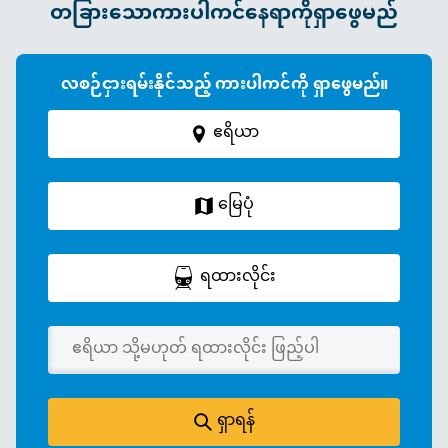
တခြားသောကားပါကင်နေရာကိုရှာဖွေမည်
လစဉ်ငှားရမ်းနိုင်သည့် ကားပါကင်ကို ရှာဖွေမည်။
ဧရိယာ
မြေပုံ
ရထားလိုင်း
ရှာရန်