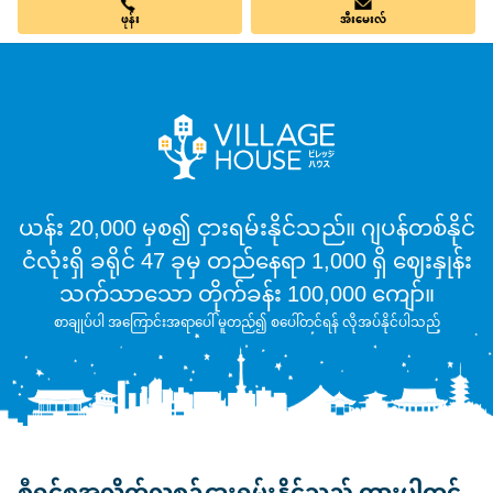
ဖုန်း
အီးမေးလ်
ယန်း 20,000 မှစ၍ ငှားရမ်းနိုင်သည်။ ဂျပန်တစ်နိုင်
ငံလုံးရှိ ခရိုင် 47 ခုမှ တည်နေရာ 1,000 ရှိ ဈေးနှုန်း
သက်သာသော တိုက်ခန်း 100,000 ကျော်။
စာချုပ်ပါ အကြောင်းအရာပေါ် မူတည်၍ စပေါ်တင်ရန် လိုအပ်နိုင်ပါသည်