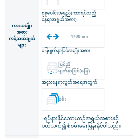
စုစုပေါင်းအရှည်(ကားရပ်သည့်
နေရာအရွယ်အစား)
ကားအမျိုး
အစား
4700mm
ကန့်သတ်ချက်
များ
မြေမျက်နှာပြင်အမျိုးအစား
ပြင်ညီ
မျက်နှာပြင်(မြေ)
အငှားနေရာလွတ်အရေအတွက်
2စီး
※ရပ်နားနိုင်သောယာဉ်အရွယ်အစားနှင့်
ပတ်သက်၍ စုံစမ်းမေးမြန်းနိုင်ပါသည်။