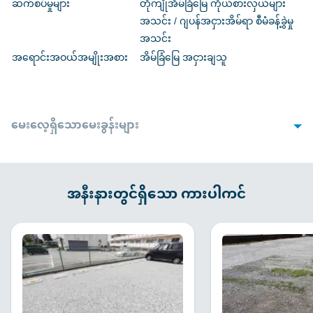
ဆက်စပ်မှုများ
တိုကျိုအိမ်ခြံမြေ ကိုယ်စားလှယ်များ
အသင်း / ဂျပန်အငှားအိမ်ရာ စီမံခန့်ခွဲမှု
အသင်း
အရောင်းအဝယ်အမျိုးအစား
အိမ်ခြံမြေ အငှားချသူ
မေးလေ့ရှိသောမေးခွန်းများ
1. လက်လွှာတင်သည့်အခါ လိုအပ်သောစာရွက်စာတမ်းများ
Q
ရှိပါသလား။
အနီးနားတွင်ရှိသော ကားပါကင်
A
စာချုပ်ချုပ်ဆိုထားသောကားပါကင်အပေါ်မူတည်၍ ကွဲပြားမှုများရှိနိုင်
ပါသည်။အောက်ပါစာရွက်စာတမ်းများလိုအပ်ပါမည် : ယာဥ်မောင်းလိုင်စင် ၊
ရပ်ထားသောယာဉ်များအတွက် ယာဉ်စစ်ဆေးရေးလက်မှတ် ၊ ကားအာမခံ
လက်မှတ် ၊ (ကုမ္ပဏီအမည်ဖြင့်စာချုပ်ချုပ်သည့်အခါ) 3လအတွင်း
ထုတ်ထားသော မှတ်ပုံတင်ထားသောစာရွက်စာတမ်း