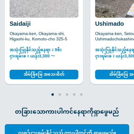
Saidaiji
Ushimado
Okayama-ken, Okayama-shi,
Okayama-ken, Setou
Higashi-ku, Komoto-cho 325-5
Ushimadochokashin
အသုံးပြုနိုင်သည့်နေရာ：9စီး
အသုံးပြုနိုင်သည့်နေ
ငှားရမ်းခ：ယန်း3,300 〜
ငှားရမ်းခ：ယန်း3,3
အိမ်ခြံမြေ အသေးစိတ်
အိမ်ခြံမြေ 
တခြားသောကားပါကင်နေရာကိုရှာဖွေမည်
လစဉ်ငှားရမ်းနိုင်သည့် ကားပါကင်ကို ရှာဖွေမည်။