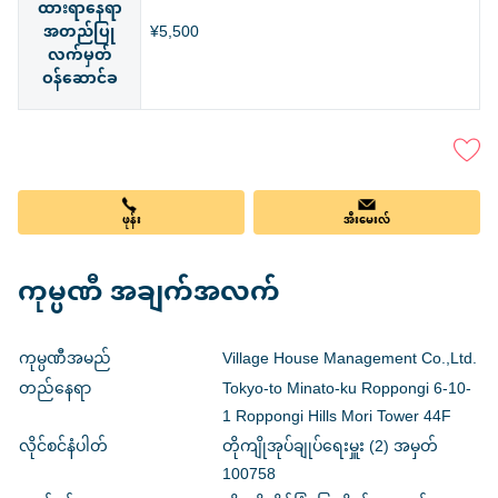
ထားရာနေရာ
အတည်ပြု
¥5,500
လက်မှတ်
ဝန်ဆောင်ခ
ဖုန်း
အီးမေးလ်
ကုမ္ပဏီ အချက်အလက်
ကုမ္ပဏီအမည်
Village House Management Co.,Ltd.
တည်နေရာ
Tokyo-to Minato-ku Roppongi 6-10-
1 Roppongi Hills Mori Tower 44F
လိုင်စင်နံပါတ်
တိုကျိုအုပ်ချုပ်ရေးမှူး (2) အမှတ်
100758