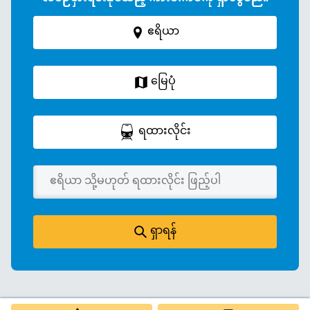
ဧရိယာ
မြေပုံ
ရထားလိုင်း
ရှာရန်