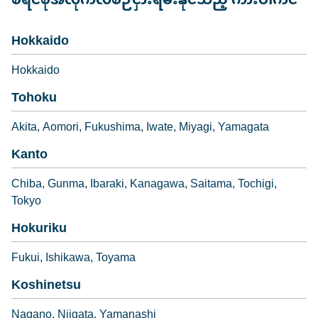
စီရင်စုအလိုက်လစဉ်ငှားရမ်းနိုင်သည့် ကားပါကင်
Hokkaido
Hokkaido
Tohoku
Akita
Aomori
Fukushima
Iwate
Miyagi
Yamagata
Kanto
Chiba
Gunma
Ibaraki
Kanagawa
Saitama
Tochigi
Tokyo
Hokuriku
Fukui
Ishikawa
Toyama
Koshinetsu
Nagano
Niigata
Yamanashi