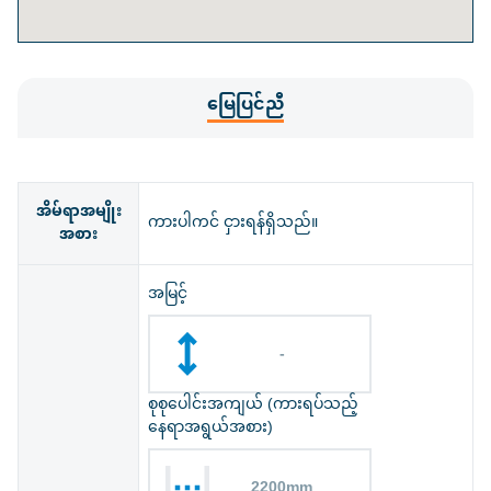
မြေပြင်ညီ
အိမ်ရာအမျိုး
ကားပါကင် ငှားရန်ရှိသည်။
အစား
အမြင့်
-
စုစုပေါင်းအကျယ် (ကားရပ်သည့်
နေရာအရွယ်အစား)
2200mm