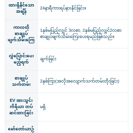
ထားရှိနိုင်သော
24နာရီကားရပ်နားနိုင်ခြင်း။
အချိန်
ကာလတို
1နှစ်မပြည့်လျှင် 3လစာ, 2နှစ်မပြည့်လျှင်2လစာ
စာချုပ်
စာချုပ်ဖျက်သိမ်းကြေးပေးရမည်ဖြစ်သည်။
ဖျက်သိမ်းကြေ
လွှဲပြောင်းပေး
ချက်ခြင်း
မည့်ရက်
စာချုပ်
2နှစ်ကြာ(အလိုအလျောက်သက်တမ်းတိုးခြင်း)
သက်တမ်း
EV အားသွင်း
ကိရိယာ တပ်
မရှိ
ဆင်ထားခြင်း
မော်တော်ယာဉ်