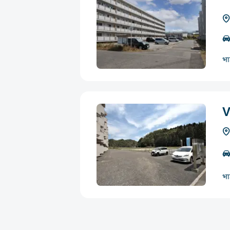
भा
V
भा