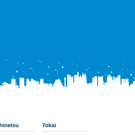
hinetsu
Tokai