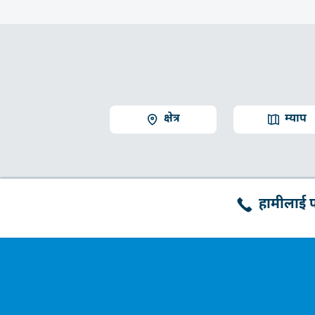
क्षेत्र
म्याप
हामीलाई फो