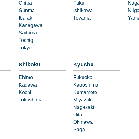
Chiba
Fukui
Nag
Gunma
Ishikawa
Niig
Ibaraki
Toyama
Yama
Kanagawa
Saitama
Tochigi
Tokyo
Shikoku
Kyushu
Ehime
Fukuoka
Kagawa
Kagoshima
Kochi
Kumamoto
Tokushima
Miyazaki
Nagasaki
Oita
Okinawa
Saga