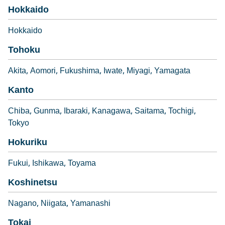
Hokkaido
Hokkaido
Tohoku
Akita
Aomori
Fukushima
Iwate
Miyagi
Yamagata
Kanto
Chiba
Gunma
Ibaraki
Kanagawa
Saitama
Tochigi
Tokyo
Hokuriku
Fukui
Ishikawa
Toyama
Koshinetsu
Nagano
Niigata
Yamanashi
Tokai