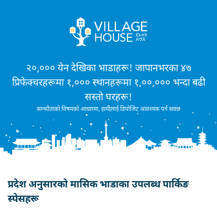
२०,००० येन देखिका भाडाहरू! जापानभरका ४७
प्रिफेक्चरहरूमा १,००० स्थानहरूमा १,००,००० भन्दा बढी
सस्तो घरहरू!
सम्झौताको विषयको आधारमा, हामीलाई डिपोजिट आवश्यक पर्न सक्छ
प्रदेश अनुसारको मासिक भाडाका उपलब्ध पार्किङ
स्पेसहरू