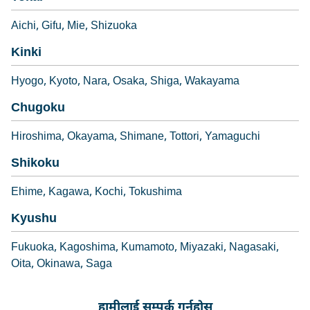
Aichi
Gifu
Mie
Shizuoka
Kinki
Hyogo
Kyoto
Nara
Osaka
Shiga
Wakayama
Chugoku
Hiroshima
Okayama
Shimane
Tottori
Yamaguchi
Shikoku
Ehime
Kagawa
Kochi
Tokushima
Kyushu
Fukuoka
Kagoshima
Kumamoto
Miyazaki
Nagasaki
Oita
Okinawa
Saga
हामीलाई सम्पर्क गर्नुहोस