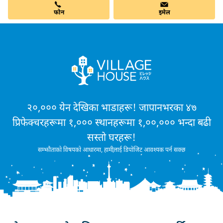
फोन
इमेल
२०,००० येन देखिका भाडाहरू! जापानभरका ४७
प्रिफेक्चरहरूमा १,००० स्थानहरूमा १,००,००० भन्दा बढी
सस्तो घरहरू!
सम्झौताको विषयको आधारमा, हामीलाई डिपोजिट आवश्यक पर्न सक्छ