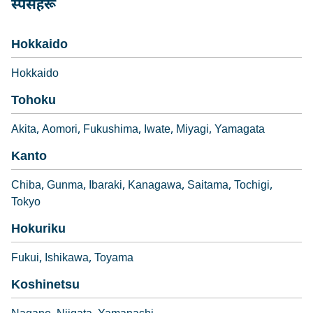
स्पेसहरू
Hokkaido
Hokkaido
Tohoku
Akita
Aomori
Fukushima
Iwate
Miyagi
Yamagata
Kanto
Chiba
Gunma
Ibaraki
Kanagawa
Saitama
Tochigi
Tokyo
Hokuriku
Fukui
Ishikawa
Toyama
Koshinetsu