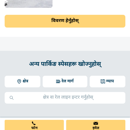
विवरण हेर्नुहोस्
अन्य पार्किङ स्पेसहरू खोज्नुहोस्
क्षेत्र
रेल मार्ग
म्याप
फोन
इमेल