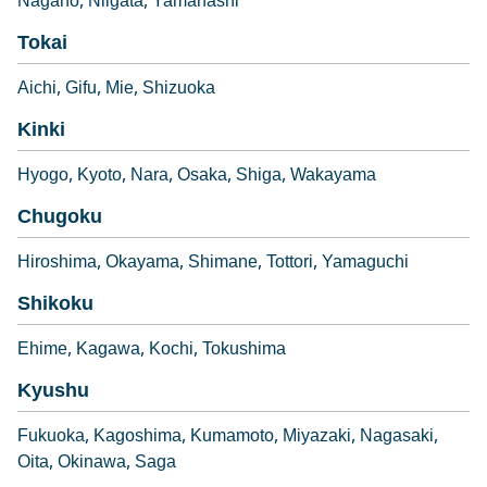
Nagano
Niigata
Yamanashi
Tokai
Aichi
Gifu
Mie
Shizuoka
Kinki
Hyogo
Kyoto
Nara
Osaka
Shiga
Wakayama
Chugoku
Hiroshima
Okayama
Shimane
Tottori
Yamaguchi
Shikoku
Ehime
Kagawa
Kochi
Tokushima
Kyushu
Fukuoka
Kagoshima
Kumamoto
Miyazaki
Nagasaki
Oita
Okinawa
Saga