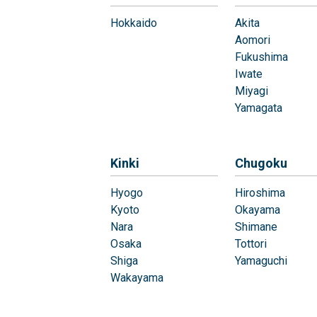
Hokkaido
Akita
Aomori
Fukushima
Iwate
Miyagi
Yamagata
Kinki
Chugoku
Hyogo
Hiroshima
Kyoto
Okayama
Nara
Shimane
Osaka
Tottori
Shiga
Yamaguchi
Wakayama