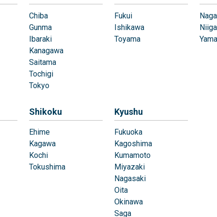
Chiba
Fukui
Naga
Gunma
Ishikawa
Niiga
Ibaraki
Toyama
Yama
Kanagawa
Saitama
Tochigi
Tokyo
Shikoku
Kyushu
Ehime
Fukuoka
Kagawa
Kagoshima
Kochi
Kumamoto
Tokushima
Miyazaki
Nagasaki
Oita
Okinawa
Saga