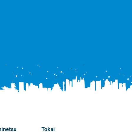
hinetsu
Tokai