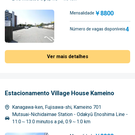
￥8800
Mensalidade
4
Número de vagas disponíveis
Ver mais detalhes
Estacionamento Village House Kameino
Kanagawa-ken, Fujisawa-shi, Kameino 701
Mutsuai-Nichidaimae Station - Odakyū Enoshima Line -
11.0～13.0 minutos a pé, 0.9～1.0 km