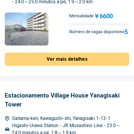
- 24.0～25.0 minutos a pé, 1.9～2.0 km
￥6600
Mensalidade
5
Número de vagas disponíveis
Ver mais detalhes
Estacionamento Village House Yanagisaki
Tower
Saitama-ken, Kawaguchi-shi, Yanagisaki 1-13-1
Higashi-Urawa Station - JR Musashino Line - 23.0～
24.0 minutos a pé, 1.8～1.9 km