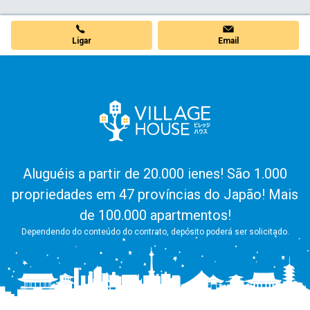
Ligar
Email
Aluguéis a partir de 20.000 ienes! São 1.000
propriedades em 47 províncias do Japão! Mais
de 100.000 apartmentos!
Dependendo do conteúdo do contrato, depósito poderá ser solicitado.