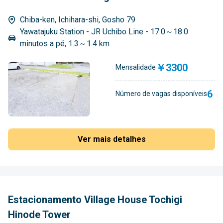
Chiba-ken, Ichihara-shi, Gosho 79
Yawatajuku Station - JR Uchibo Line - 17.0～18.0
minutos a pé, 1.3～1.4 km
￥3300
Mensalidade
6
Número de vagas disponíveis
Ver mais detalhes
Estacionamento Village House Tochigi
Hinode Tower