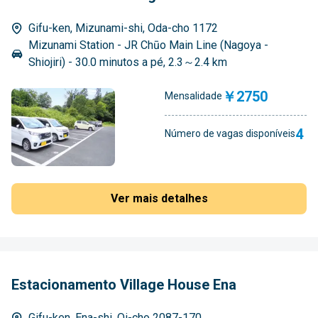
Gifu-ken, Mizunami-shi, Oda-cho 1172
Mizunami Station - JR Chūo Main Line (Nagoya -
Shiojiri) - 30.0 minutos a pé, 2.3～2.4 km
￥2750
Mensalidade
4
Número de vagas disponíveis
Ver mais detalhes
Estacionamento Village House Ena
Gifu-ken, Ena-shi, Oi-cho 2087-170