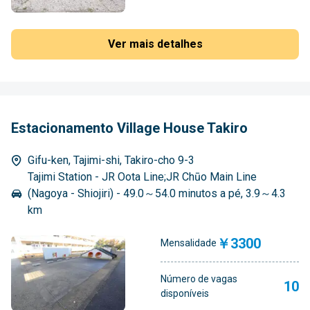
Ver mais detalhes
Estacionamento Village House Takiro
Gifu-ken, Tajimi-shi, Takiro-cho 9-3
Tajimi Station - JR Oota Line;JR Chūo Main Line
(Nagoya - Shiojiri) - 49.0～54.0 minutos a pé, 3.9～4.3
km
￥3300
Mensalidade
Número de vagas
10
disponíveis