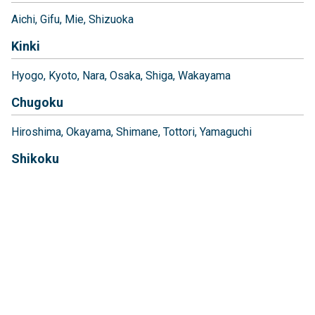
Aichi
Gifu
Mie
Shizuoka
Kinki
Hyogo
Kyoto
Nara
Osaka
Shiga
Wakayama
Chugoku
Hiroshima
Okayama
Shimane
Tottori
Yamaguchi
Shikoku
Ehime
Kagawa
Kochi
Tokushima
Kyushu
Fukuoka
Kagoshima
Kumamoto
Miyazaki
Nagasaki
Oita
Okinawa
Saga
Fale conosco