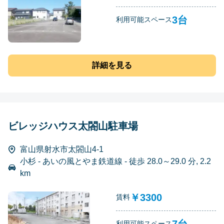
3台
利用可能スペース
詳細を見る
ビレッジハウス太閤山駐車場
富山県射水市太閤山4-1
小杉 - あいの風とやま鉄道線 - 徒歩 28.0～29.0 分, 2.2
km
￥3300
賃料
7台
利用可能スペース