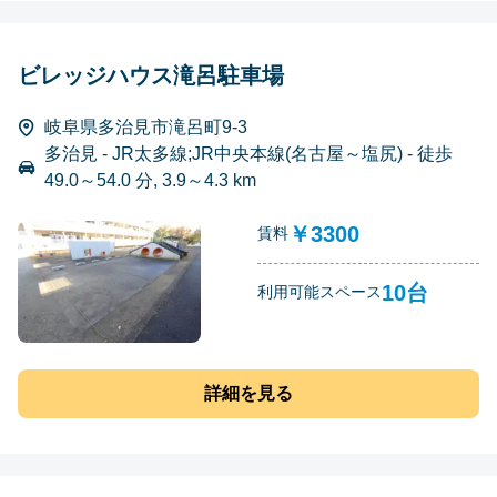
ビレッジハウス滝呂駐車場
岐阜県多治見市滝呂町9-3
多治見 - JR太多線;JR中央本線(名古屋～塩尻) - 徒歩
49.0～54.0 分, 3.9～4.3 km
￥3300
賃料
10台
利用可能スペース
詳細を見る