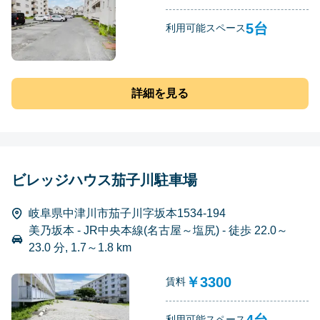
5台
利用可能スペース
詳細を見る
ビレッジハウス茄子川駐車場
岐阜県中津川市茄子川字坂本1534-194
美乃坂本 - JR中央本線(名古屋～塩尻) - 徒歩 22.0～
23.0 分, 1.7～1.8 km
￥3300
賃料
4台
利用可能スペース