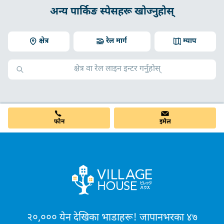
अन्य पार्किङ स्पेसहरू खोज्नुहोस्
क्षेत्र
रेल मार्ग
म्याप
फोन
इमेल
२०,००० येन देखिका भाडाहरू! जापानभरका ४७