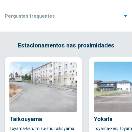
Perguntas frequentes
1. Quais documentos são necessários para alugar?
Q
Os documentos necessários variam conforme o
A
Estacionamentos nas proximidades
estacionamento, sendo:
・Carteira de habilitação
・Shakensho
・Apólice de seguro do carro
・(Para pessoa jurídica) cópia do tōhon emitida nos últimos 3
meses
Taikouyama
Yokata
Toyama-ken, Imizu-shi, Taikoyama
Toyama-ken, Toyama