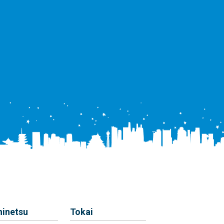
hinetsu
Tokai