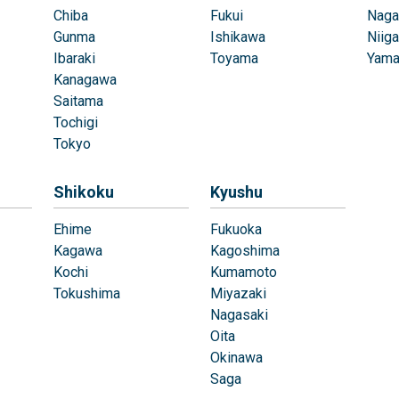
Chiba
Fukui
Naga
Gunma
Ishikawa
Niiga
Ibaraki
Toyama
Yama
Kanagawa
Saitama
Tochigi
Tokyo
Shikoku
Kyushu
Ehime
Fukuoka
Kagawa
Kagoshima
Kochi
Kumamoto
Tokushima
Miyazaki
Nagasaki
Oita
Okinawa
Saga