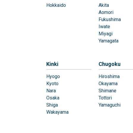
Hokkaido
Akita
Aomori
Fukushima
Iwate
Miyagi
Yamagata
Kinki
Chugoku
Hyogo
Hiroshima
Kyoto
Okayama
Nara
Shimane
Osaka
Tottori
Shiga
Yamaguchi
Wakayama