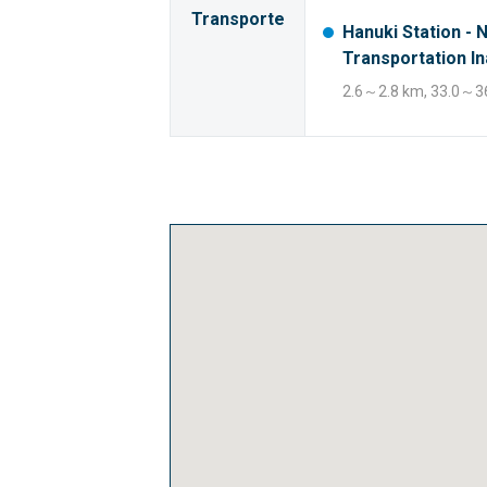
Transporte
Hanuki Station - 
Transportation In
2.6～2.8 km, 33.0～36