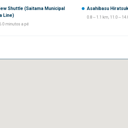
New Shuttle (Saitama Municipal
Asahibasu Hiratsu
a Line)
0.8～1.1 km, 11.0～14.
.0 minutos a pé