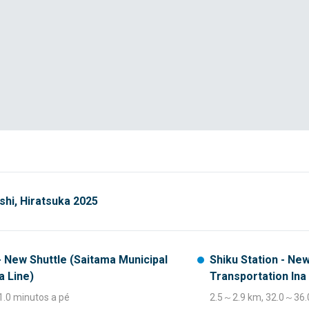
hi, Hiratsuka 2025
- New Shuttle (Saitama Municipal
Shiku Station - Ne
a Line)
Transportation Ina
.0 minutos a pé
2.5～2.9 km, 32.0～36.