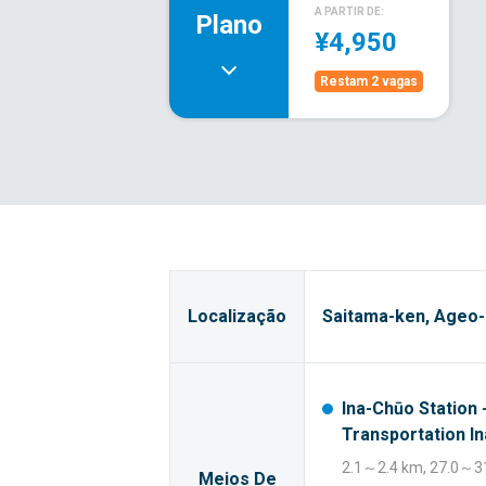
A PARTIR DE:
Plano
¥4,950
Restam 2 vagas
Localização
Saitama-ken, Ageo-s
Ina-Chūo Station 
Transportation In
2.1～2.4 km, 27.0～31
Meios De