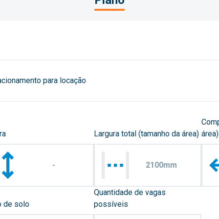
Plano
acionamento para locação
Comp
ra
Largura total (tamanho da área)
área)
-
2100mm
Quantidade de vagas
o de solo
possíveis