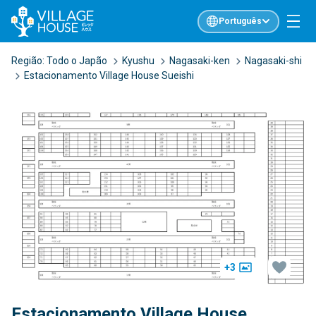
Português
Região:
Todo o Japão
Kyushu
Nagasaki-ken
Nagasaki-shi
Estacionamento Village House Sueishi
+3
Estacionamento Village House