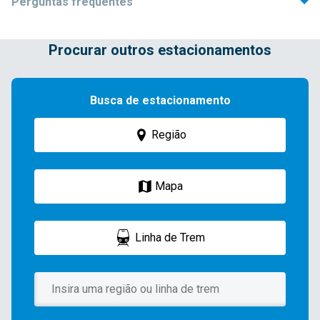
Perguntas frequentes
1. Quais documentos são necessários para alugar?
Q
Procurar outros estacionamentos
Os documentos necessários variam conforme o
A
estacionamento, sendo:
Busca de estacionamento
・Carteira de habilitação
・Shakensho
Região
・Apólice de seguro do carro
・(Para pessoa jurídica) cópia do tōhon emitida nos últimos 3
Mapa
meses
Linha de Trem