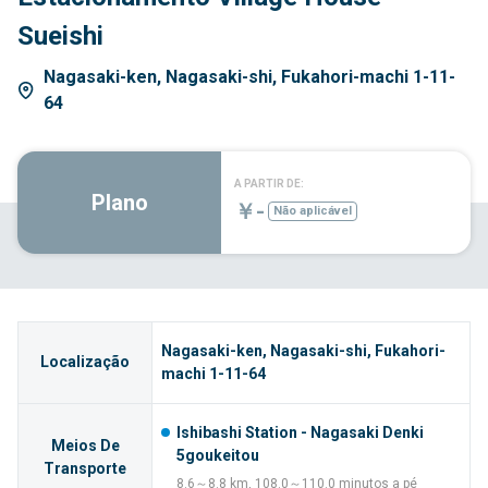
Sueishi
Nagasaki-ken, Nagasaki-shi, Fukahori-machi 1-11-
64
A PARTIR DE:
Plano
￥-
Não aplicável
Nagasaki-ken, Nagasaki-shi, Fukahori-
Localização
machi 1-11-64
Ishibashi Station - Nagasaki Denki
Meios De
5goukeitou
Transporte
8.6～8.8 km, 108.0～110.0 minutos a pé