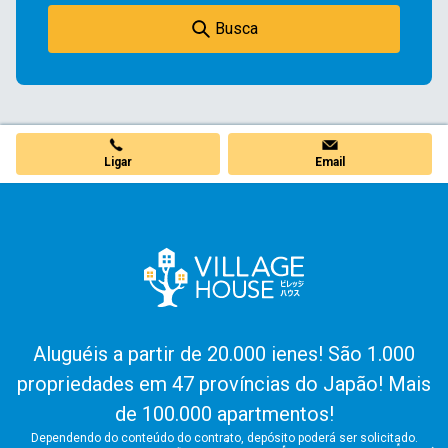
Busca
Ligar
Email
Aluguéis a partir de 20.000 ienes! São 1.000
propriedades em 47 províncias do Japão! Mais
de 100.000 apartmentos!
Dependendo do conteúdo do contrato, depósito poderá ser solicitado.