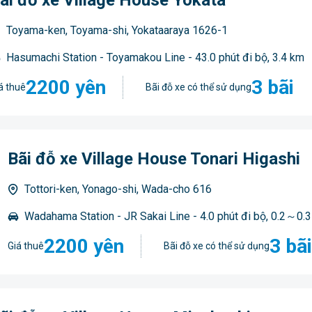
ãi đỗ xe Village House Yokata
Toyama-ken, Toyama-shi, Yokataaraya 1626-1
Hasumachi Station - Toyamakou Line - 43.0 phút đi bộ, 3.4 km
2200 yên
3 bãi
á thuê
Bãi đỗ xe có thể sử dụng
Bãi đỗ xe Village House Tonari Higashi
Tottori-ken, Yonago-shi, Wada-cho 616
Wadahama Station - JR Sakai Line - 4.0 phút đi bộ, 0.2～0.
2200 yên
3 bãi
Giá thuê
Bãi đỗ xe có thể sử dụng