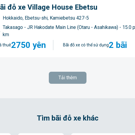
ãi đỗ xe Village House Ebetsu
Hokkaido, Ebetsu-shi, Kamiebetsu 427-5
Takasago - JR Hakodate Main Line (Otaru - Asahikawa) - 15.0 ph
km
2750 yên
2 bãi
á thuê
Bãi đỗ xe có thể sử dụng
Tải thêm
Tìm bãi đỗ xe khác