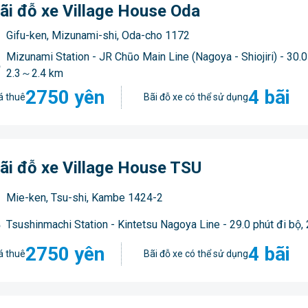
ãi đỗ xe Village House Oda
Gifu-ken, Mizunami-shi, Oda-cho 1172
Mizunami Station - JR Chūo Main Line (Nagoya - Shiojiri) - 30.0
2.3～2.4 km
2750 yên
4 bãi
á thuê
Bãi đỗ xe có thể sử dụng
ãi đỗ xe Village House TSU
Mie-ken, Tsu-shi, Kambe 1424-2
Tsushinmachi Station - Kintetsu Nagoya Line - 29.0 phút đi bộ,
2750 yên
4 bãi
á thuê
Bãi đỗ xe có thể sử dụng