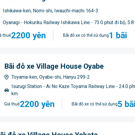
Ishikawa-ken, Nomi-shi, Iwauchi-machi 164-3
Oyanagi - Hokuriku Railway Ishikawa Line - 73.0 phút đi bộ, 5.8
2200 yên
1 bãi
á thuê
Bãi đỗ xe có thể sử dụng
Bãi đỗ xe Village House Oyabe
Toyama-ken, Oyabe-shi, Hanyu 299-2
Isurugi Station - Ai No Kaze Toyama Railway Line - 24.0 phú
km
2200 yên
5 bã
Giá thuê
Bãi đỗ xe có thể sử dụng