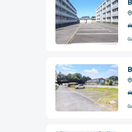
B
Gi
B
Gi