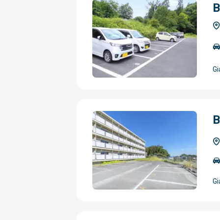
B
Gi
B
Gi