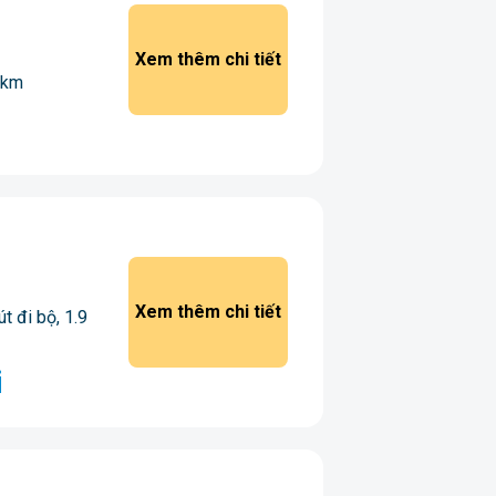
Xem thêm chi tiết
 km
Xem thêm chi tiết
t đi bộ, 1.9
i