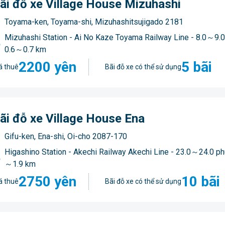
ãi đỗ xe Village House Mizuhashi
Toyama-ken, Toyama-shi, Mizuhashitsujigado 2181
Mizuhashi Station - Ai No Kaze Toyama Railway Line - 8.0～9.0 
0.6～0.7 km
2200 yên
5 bãi
á thuê
Bãi đỗ xe có thể sử dụng
ãi đỗ xe Village House Ena
Gifu-ken, Ena-shi, Oi-cho 2087-170
Higashino Station - Akechi Railway Akechi Line - 23.0～24.0 phú
～1.9 km
2750 yên
10 bãi
á thuê
Bãi đỗ xe có thể sử dụng