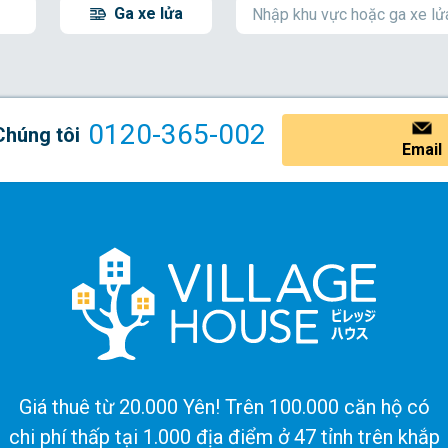
Ga xe lửa
0120-365-002
Chúng tôi
Email
Giá thuê từ 20.000 Yên! Trên 100.000 căn hộ có
chi phí thấp tại 1.000 địa điểm ở 47 tỉnh trên khắp