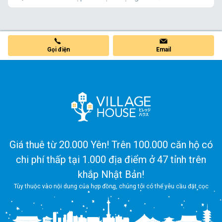
Gọi điện
Email
Giá thuê từ 20.000 Yên! Trên 100.000 căn hộ có
chi phí thấp tại 1.000 địa điểm ở 47 tỉnh trên
khắp Nhật Bản!
Tùy thuộc vào nội dung của hợp đồng, chúng tôi có thể yêu cầu đặt cọc