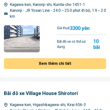
Kagawa-ken, Kanonji-shi, Kunita-cho 1451-1
Kanonji - JR Yosan Line - 24.0～25.0 phút đi bộ, 1.9～2.0
km
3300 yên
Giá thuê
10
Bãi đỗ xe có thể sử
bãi
dụng
Xem thêm chi tiết
Bãi đỗ xe Village House Shirotori
Kagawa-ken, Higashikagawa-shi, Kirai 656-3