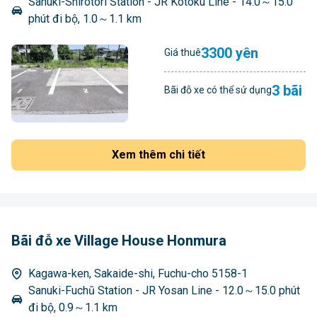
Sanuki-Shirotori Station - JR Kotoku Line - 14.0～15.0
phút đi bộ, 1.0～1.1 km
3300 yên
Giá thuê
3 bãi
Bãi đỗ xe có thể sử dụng
Xem thêm chi tiết
Bãi đỗ xe Village House Honmura
Kagawa-ken, Sakaide-shi, Fuchu-cho 5158-1
Sanuki-Fuchū Station - JR Yosan Line - 12.0～15.0 phút
đi bộ, 0.9～1.1 km