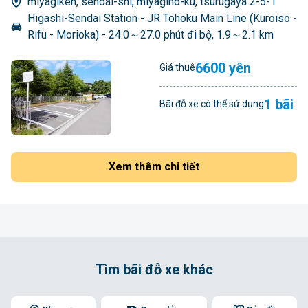
miyagiken, sendai-shi, miyagino-ku, tsurugaya 2-5-1
Higashi-Sendai Station - JR Tohoku Main Line (Kuroiso -
Rifu - Morioka) - 24.0～27.0 phút đi bộ, 1.9～2.1 km
6600 yên
Giá thuê
1 bãi
Bãi đỗ xe có thể sử dụng
Xem thêm chi tiết
Tìm bãi đỗ xe khác