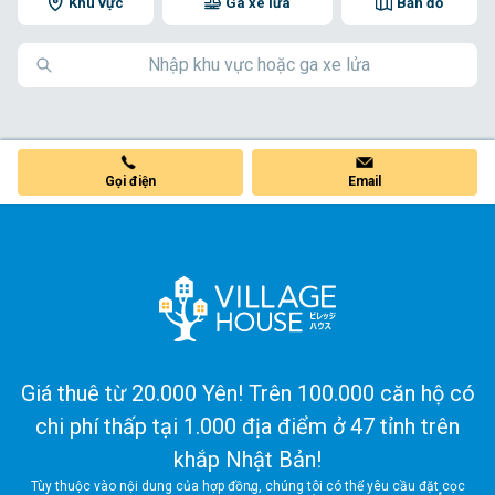
Khu vực
Ga xe lửa
Bản đồ
Gọi điện
Email
Giá thuê từ 20.000 Yên! Trên 100.000 căn hộ có
chi phí thấp tại 1.000 địa điểm ở 47 tỉnh trên
khắp Nhật Bản!
Tùy thuộc vào nội dung của hợp đồng, chúng tôi có thể yêu cầu đặt cọc