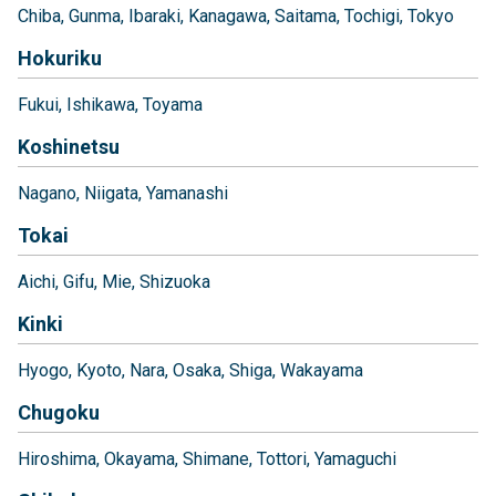
Chiba
Gunma
Ibaraki
Kanagawa
Saitama
Tochigi
Tokyo
Hokuriku
Fukui
Ishikawa
Toyama
Koshinetsu
Nagano
Niigata
Yamanashi
Tokai
Aichi
Gifu
Mie
Shizuoka
Kinki
Hyogo
Kyoto
Nara
Osaka
Shiga
Wakayama
Chugoku
Hiroshima
Okayama
Shimane
Tottori
Yamaguchi