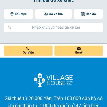
Khu vực
Ga xe lửa
Bản đồ
Gọi điện
Email
Giá thuê từ 20.000 Yên! Trên 100.000 căn hộ có
chi phí thấp tại 1.000 địa điểm ở 47 tỉnh trên