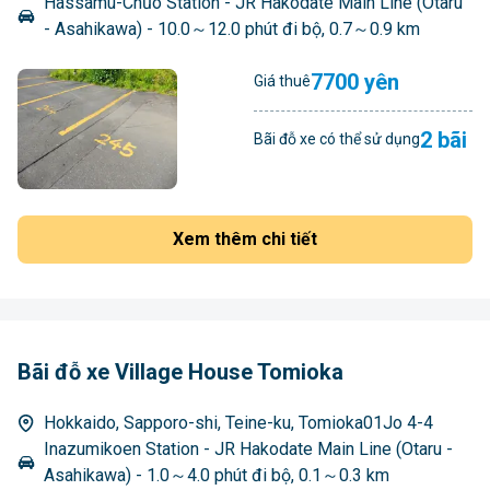
Hassamu-Chūo Station - JR Hakodate Main Line (Otaru
- Asahikawa) - 10.0～12.0 phút đi bộ, 0.7～0.9 km
7700 yên
Giá thuê
2 bãi
Bãi đỗ xe có thể sử dụng
Xem thêm chi tiết
Bãi đỗ xe Village House Tomioka
Hokkaido, Sapporo-shi, Teine-ku, Tomioka01Jo 4-4
Inazumikoen Station - JR Hakodate Main Line (Otaru -
Asahikawa) - 1.0～4.0 phút đi bộ, 0.1～0.3 km