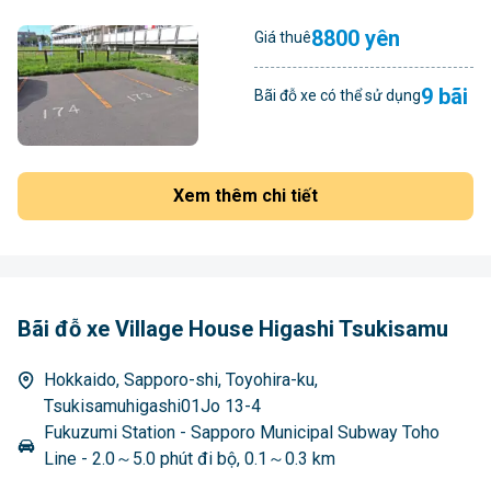
8800 yên
Giá thuê
9 bãi
Bãi đỗ xe có thể sử dụng
Xem thêm chi tiết
Bãi đỗ xe Village House Higashi Tsukisamu
Hokkaido, Sapporo-shi, Toyohira-ku,
Tsukisamuhigashi01Jo 13-4
Fukuzumi Station - Sapporo Municipal Subway Toho
Line - 2.0～5.0 phút đi bộ, 0.1～0.3 km