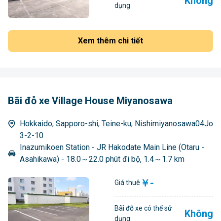
Không
dụng
Xem thêm chi tiết
Bãi đỗ xe Village House Miyanosawa
Hokkaido, Sapporo-shi, Teine-ku, Nishimiyanosawa04Jo
3-2-10
Inazumikoen Station - JR Hakodate Main Line (Otaru -
Asahikawa) - 18.0～22.0 phút đi bộ, 1.4～1.7 km
￥-
Giá thuê
Bãi đỗ xe có thể sử
Không
dụng