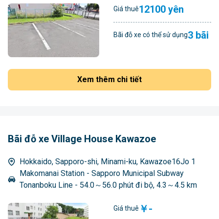
12100 yên
Giá thuê
3 bãi
Bãi đỗ xe có thể sử dụng
Xem thêm chi tiết
Bãi đỗ xe Village House Kawazoe
Hokkaido, Sapporo-shi, Minami-ku, Kawazoe16Jo 1
Makomanai Station - Sapporo Municipal Subway
Tonanboku Line - 54.0～56.0 phút đi bộ, 4.3～4.5 km
￥-
Giá thuê