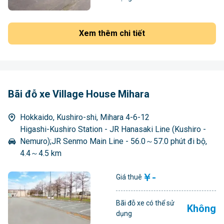
Xem thêm chi tiết
Bãi đỗ xe Village House Mihara
Hokkaido, Kushiro-shi, Mihara 4-6-12
Higashi-Kushiro Station - JR Hanasaki Line (Kushiro -
Nemuro);JR Senmo Main Line - 56.0～57.0 phút đi bộ,
4.4～4.5 km
￥-
Giá thuê
Bãi đỗ xe có thể sử
Không
dụng