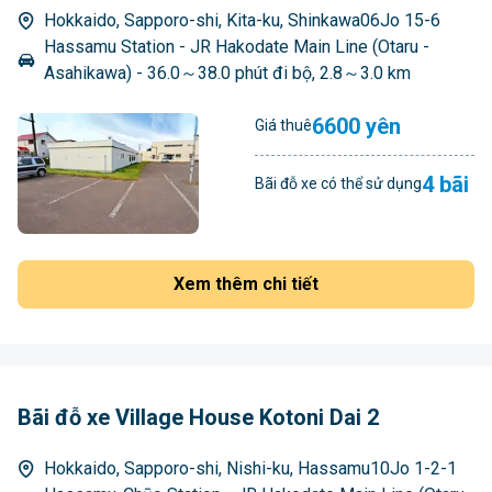
Hokkaido, Sapporo-shi, Kita-ku, Shinkawa06Jo 15-6
Hassamu Station - JR Hakodate Main Line (Otaru -
Asahikawa) - 36.0～38.0 phút đi bộ, 2.8～3.0 km
6600 yên
Giá thuê
4 bãi
Bãi đỗ xe có thể sử dụng
Xem thêm chi tiết
Bãi đỗ xe Village House Kotoni Dai 2
Hokkaido, Sapporo-shi, Nishi-ku, Hassamu10Jo 1-2-1