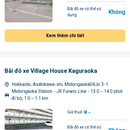
Bãi đỗ xe có thể sử
Không
dụng
Xem thêm chi tiết
Bãi đỗ xe Village House Kaguraoka
Hokkaido, Asahikawa-shi, Midorigaoka04Jo 3-1
Midorigaoka Station - JR Furano Line - 13.0～14.0 phút
đi bộ, 1.0～1.1 km
￥-
Giá thuê
Bãi đỗ xe có thể sử