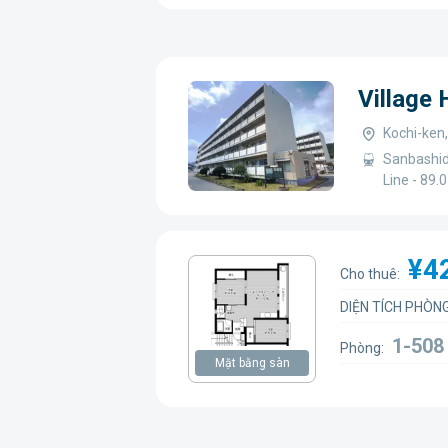
Village
Kochi-ken,
Sanbashid
Line - 89.
¥4
Cho thuê:
DIỆN TÍCH PHÒNG
1-50
Phòng:
Mặt bằng sàn