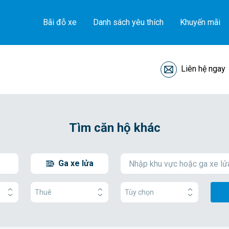
Bãi đỗ xe
Danh sách yêu thích
Khuyến mãi
Liên hệ ngay
Tìm căn hộ khác
Ga xe lửa
g
Thuê
Tùy chọn