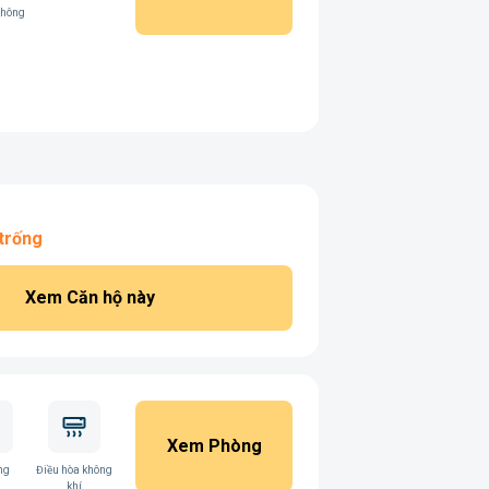
không
trống
Xem Căn hộ này
Xem Phòng
ng
Điều hòa không
khí