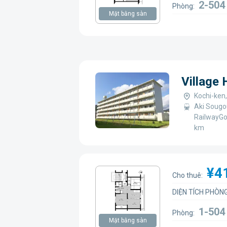
2-50
Phòng:
Mặt bằng sàn
Village
Kochi-ken,
Aki Sougo
RailwayGo
km
¥4
Cho thuê:
DIỆN TÍCH PHÒNG
1-50
Phòng:
Mặt bằng sàn