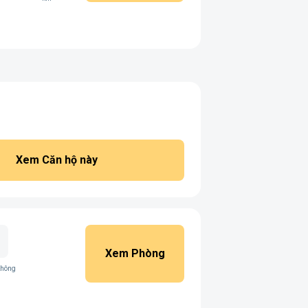
Xem Căn hộ này
Xem Phòng
không