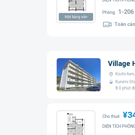
DIỆN TÍCH PHÒNG
1-20
Phòng:
Mặt bằng sàn
Toàn cản
Village
Kochi-ken
Kunimi St
8.0 phút đ
¥3
Cho thuê:
DIỆN TÍCH PHÒNG