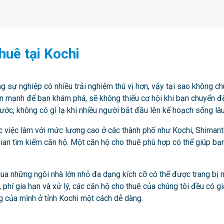
uê tại Kochi
sự nghiệp có nhiều trải nghiệm thú vị hơn, vậy tại sao không ch
ển mạnh để bạn khám phá, sẽ không thiếu cơ hội khi bạn chuyển đế
ước, không có gì lạ khi nhiều người bắt đầu lên kế hoạch sống lâu
ợc việc làm với mức lương cao ở các thành phố như Kochi, Shimant
ian tìm kiếm căn hộ. Một căn hộ cho thuê phù hợp có thể giúp bạn
qua những ngôi nhà lớn nhỏ đa dạng kích cỡ có thể được trang bị
, phí gia hạn và xử lý, các căn hộ cho thuê của chúng tôi đều có gi
ng của mình ở tỉnh Kochi một cách dễ dàng.