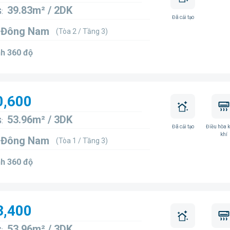
39.83m² / 2DK
:
Đã cải tạo
4 Đông Nam
(Tòa 2 / Tầng 3)
h 360 độ
0,600
53.96m² / 3DK
:
Đã cải tạo
Điều hòa 
khí
4 Đông Nam
(Tòa 1 / Tầng 3)
h 360 độ
3,400
53.96m² / 3DK