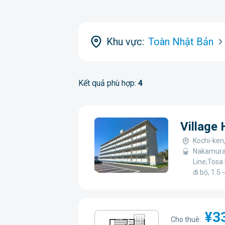
Khu vực:
Toàn Nhật Bản
Kết quả phù hợp:
4
Village
Kochi-ken
Nakamura 
Line;Tosa
đi bộ, 1.
¥3
Cho thuê: