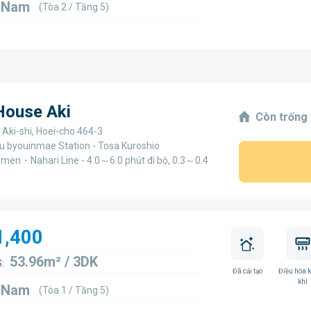
4 Nam
(Tòa 2 / Tầng 5)
 House Aki
Còn trống
 Aki-shi, Hoei-cho 464-3
u byouinmae Station - Tosa Kuroshio
men・Nahari Line - 4.0～6.0 phút đi bộ, 0.3～0.4
1,400
53.96m² / 3DK
:
Đã cải tạo
Điều hòa 
khí
4 Nam
(Tòa 1 / Tầng 5)