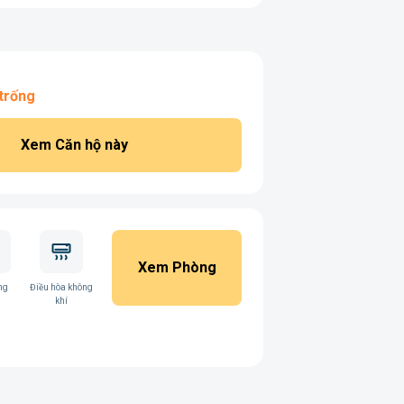
trống
Xem Căn hộ này
Xem Phòng
ng
Điều hòa không
khí