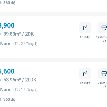
h 360 độ
3,900
39.83m² / 2DK
:
Đã cải tạo
Điều hòa 
khí
7 Nam
(Tòa 2 / Tầng 1)
5,600
53.96m² / 2LDK
:
Đã cải tạo
Điều hòa 
khí
5 Nam
(Tòa 1 / Tầng 5)
h 360 độ