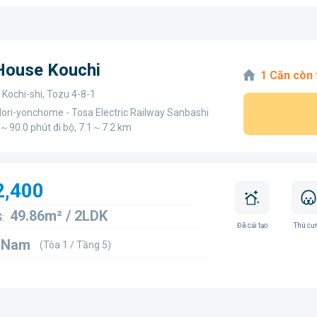
 House Kouchi
1 Căn còn 
 Kochi-shi, Tozu 4-8-1
ori-yonchome - Tosa Electric Railway Sanbashi
0～90.0 phút đi bộ, 7.1～7.2 km
2,400
49.86m² / 2LDK
:
Đã cải tạo
Thú cư
8 Nam
(Tòa 1 / Tầng 5)