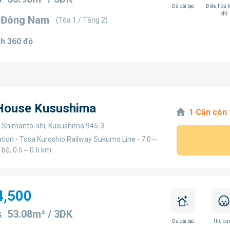
:
Đã cải tạo
Điều hòa 
khí
6 Đông Nam
(Tòa 1 / Tầng 2)
h 360 độ
 House Kusushima
1 Căn còn 
, Shimanto-shi, Kusushima 945-3
ation - Tosa Kuroshio Railway Sukumo Line - 7.0～
i bộ, 0.5～0.6 km
4,500
53.08m² / 3DK
:
Đã cải tạo
Thú cư