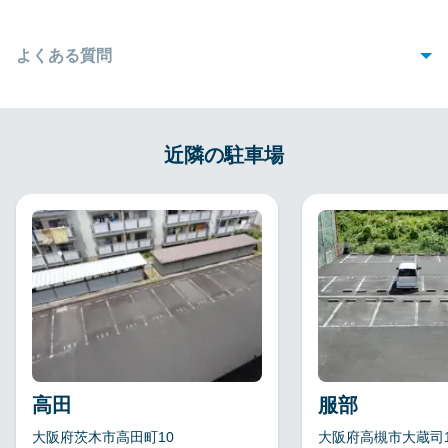
よくある質問
1. 申込時に必要な書類は何ですか？
Q
契約する駐車場によって異なりますが、以下の書類が必要となりま
A
近隣の駐車場
す： 運転免許証 ・駐車車両の車検証 ・自動車保険証券 ・（法人契
約の場合）3ヶ月以内に発行された登記簿謄本
高田
服部
大阪府茨木市高田町10
大阪府高槻市大蔵司1-