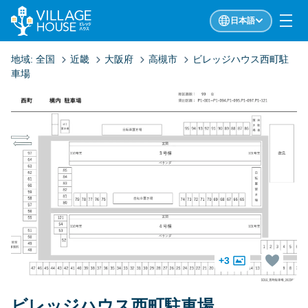
日本語
地域:
全国
近畿
大阪府
高槻市
ビレッジハウス西町駐
車場
+3
ビレッジハウス西町駐車場