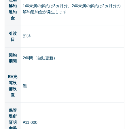
解約
1年未満の解約は3ヵ月分、2年未満の解約は2ヵ月分の
違約
解約違約金が発生します
金
引渡
即時
日
契約
2年間（自動更新）
期間
EV充
電設
無
備設
置
保管
場所
証明
¥11,000
書手