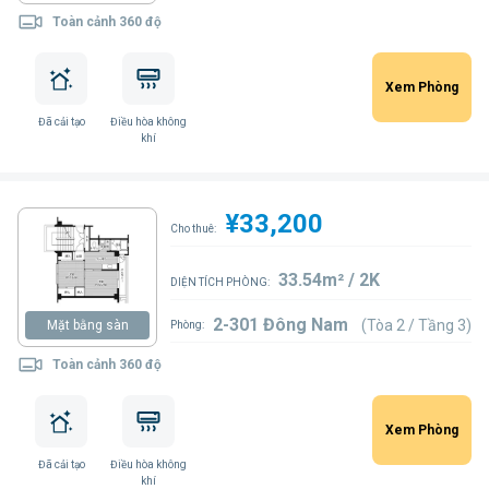
Toàn cảnh 360 độ
Xem Phòng
Đã cải tạo
Điều hòa không
khí
¥33,200
Cho thuê:
33.54m² / 2K
DIỆN TÍCH PHÒNG:
2-301 Đông Nam
(Tòa 2 / Tầng 3)
Mặt bằng sàn
Phòng:
Toàn cảnh 360 độ
Xem Phòng
Đã cải tạo
Điều hòa không
khí