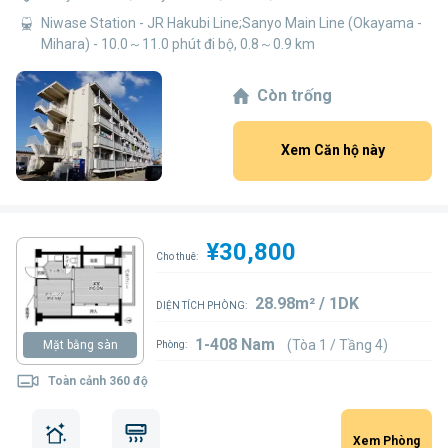
Niwase Station - JR Hakubi Line;Sanyo Main Line (Okayama -
Mihara) - 10.0～11.0 phút đi bộ, 0.8～0.9 km
Còn trống
Xem Căn hộ này
¥30,800
Cho thuê:
28.98m² / 1DK
DIỆN TÍCH PHÒNG:
1-408 Nam
(Tòa 1 / Tầng 4)
Mặt bằng sàn
Phòng:
Toàn cảnh 360 độ
Xem Phòng