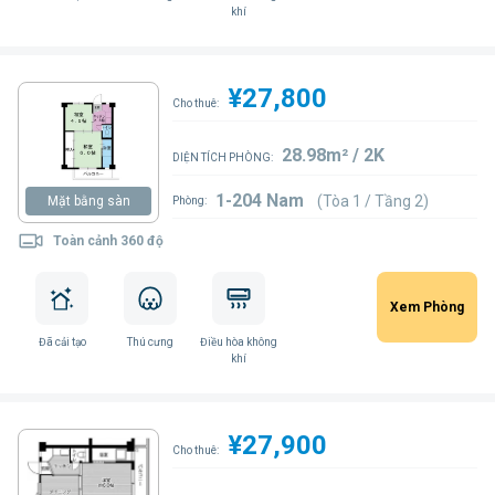
khí
¥27,800
Cho thuê:
28.98m² / 2K
DIỆN TÍCH PHÒNG:
1-204 Nam
(Tòa 1 / Tầng 2)
Mặt bằng sàn
Phòng:
Toàn cảnh 360 độ
Xem Phòng
Đã cải tạo
Thú cưng
Điều hòa không
khí
¥27,900
Cho thuê: