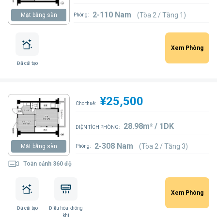
2-110 Nam
(Tòa 2 / Tầng 1)
Mặt bằng sàn
Phòng:
Xem Phòng
Đã cải tạo
¥25,500
Cho thuê:
28.98m² / 1DK
DIỆN TÍCH PHÒNG:
2-308 Nam
(Tòa 2 / Tầng 3)
Mặt bằng sàn
Phòng:
Toàn cảnh 360 độ
Xem Phòng
Đã cải tạo
Điều hòa không
khí