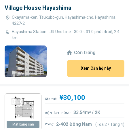
Village House Hayashima
Okayama-ken, Tsukubo-gun, Hayashima-cho, Hayashima
4227-2
Hayashima Station - JR Uno Line - 30.0～31.0 phút đi bộ, 2.4
km
Còn trống
Xem Căn hộ này
¥30,100
Cho thuê:
33.54m² / 2K
DIỆN TÍCH PHÒNG:
2-402 Đông Nam
(Tòa 2 / Tầng 4)
Mặt bằng sàn
Phòng: