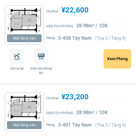
¥22,600
Cho thuê:
28.98m² / 1DK
DIỆN TÍCH PHÒNG:
3-408 Tây Nam
(Tòa 3 / Tầng 4)
Mặt bằng sàn
Phòng:
Xem Phòng
Đã cải tạo
Điều hòa không
khí
¥23,200
Cho thuê:
28.98m² / 1DK
DIỆN TÍCH PHÒNG:
3-401 Tây Nam
(Tòa 3 / Tầng 4)
Mặt bằng sàn
Phòng: