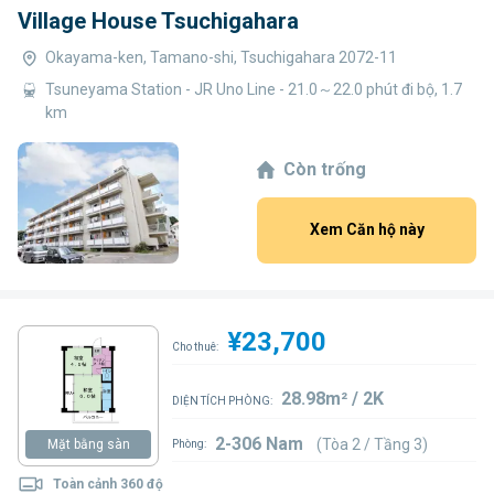
Village House Tsuchigahara
Okayama-ken, Tamano-shi, Tsuchigahara 2072-11
Tsuneyama Station - JR Uno Line - 21.0～22.0 phút đi bộ, 1.7
km
Còn trống
Xem Căn hộ này
¥23,700
Cho thuê:
28.98m² / 2K
DIỆN TÍCH PHÒNG:
2-306 Nam
(Tòa 2 / Tầng 3)
Mặt bằng sàn
Phòng:
Toàn cảnh 360 độ