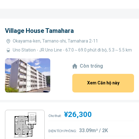
Village House Tamahara
Okayama-ken, Tamano-shi, Tamahara 2-11
Uno Station - JR Uno Line - 67.0～69.0 phút đi bộ, 5.3～5.5 km
Còn trống
Xem Căn hộ này
¥26,300
Cho thuê:
33.09m² / 2K
DIỆN TÍCH PHÒNG: