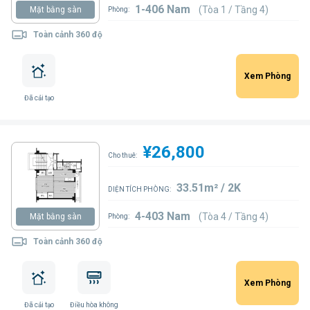
1-406 Nam
(Tòa 1 / Tầng 4)
Mặt bằng sàn
Phòng:
Toàn cảnh 360 độ
Xem Phòng
Đã cải tạo
¥26,800
Cho thuê:
33.51m² / 2K
DIỆN TÍCH PHÒNG:
4-403 Nam
(Tòa 4 / Tầng 4)
Mặt bằng sàn
Phòng:
Toàn cảnh 360 độ
Xem Phòng
Đã cải tạo
Điều hòa không