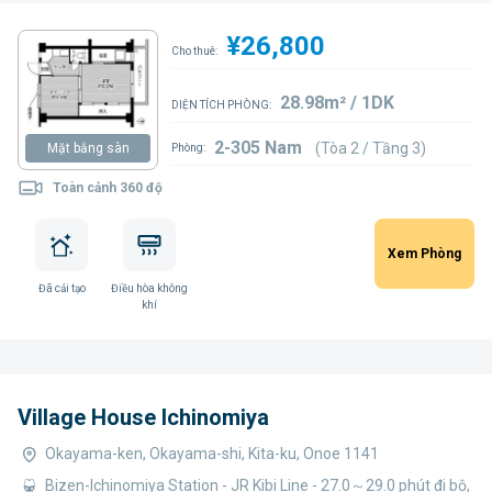
¥26,800
Cho thuê:
28.98m² / 1DK
DIỆN TÍCH PHÒNG:
2-305 Nam
(Tòa 2 / Tầng 3)
Mặt bằng sàn
Phòng:
Toàn cảnh 360 độ
Xem Phòng
Đã cải tạo
Điều hòa không
khí
Village House Ichinomiya
Okayama-ken, Okayama-shi, Kita-ku, Onoe 1141
Bizen-Ichinomiya Station - JR Kibi Line - 27.0～29.0 phút đi bộ,