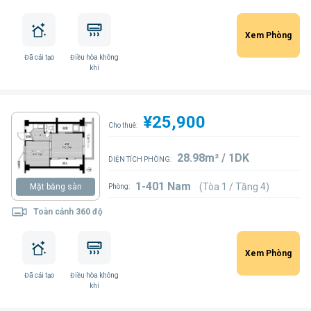
Xem Phòng
Đã cải tạo
Điều hòa không
khí
¥25,900
Cho thuê:
28.98m² / 1DK
DIỆN TÍCH PHÒNG:
1-401 Nam
(Tòa 1 / Tầng 4)
Mặt bằng sàn
Phòng:
Toàn cảnh 360 độ
Xem Phòng
Đã cải tạo
Điều hòa không
khí