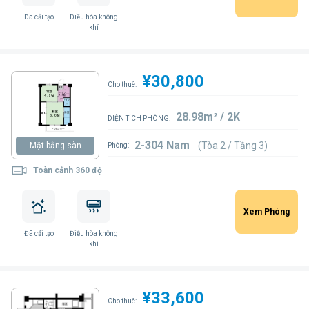
Đã cải tạo
Điều hòa không
khí
¥30,800
Cho thuê:
28.98m² / 2K
DIỆN TÍCH PHÒNG:
2-304 Nam
(Tòa 2 / Tầng 3)
Mặt bằng sàn
Phòng:
Toàn cảnh 360 độ
Xem Phòng
Đã cải tạo
Điều hòa không
khí
¥33,600
Cho thuê: