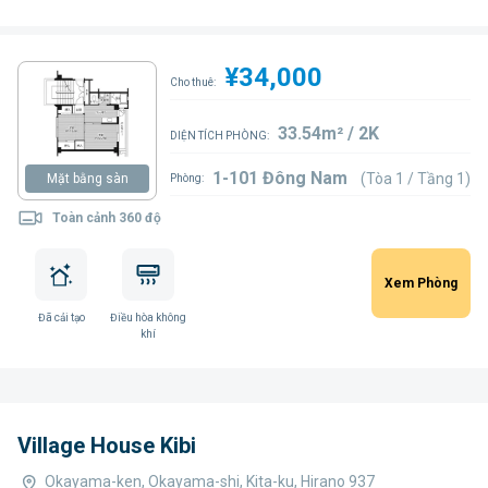
¥34,000
Cho thuê:
33.54m² / 2K
DIỆN TÍCH PHÒNG:
1-101 Đông Nam
(Tòa 1 / Tầng 1)
Mặt bằng sàn
Phòng:
Toàn cảnh 360 độ
Xem Phòng
Đã cải tạo
Điều hòa không
khí
Village House Kibi
Okayama-ken, Okayama-shi, Kita-ku, Hirano 937