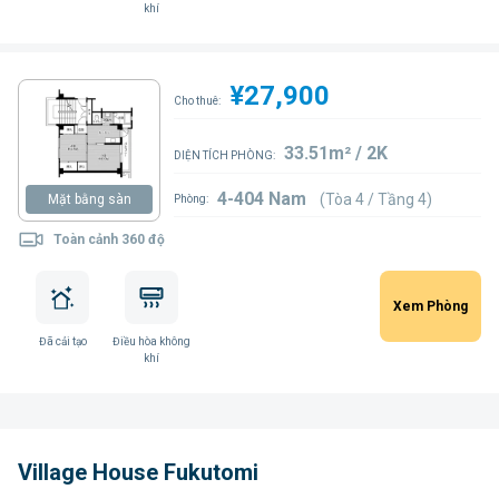
khí
¥27,900
Cho thuê:
33.51m² / 2K
DIỆN TÍCH PHÒNG:
4-404 Nam
(Tòa 4 / Tầng 4)
Mặt bằng sàn
Phòng:
Toàn cảnh 360 độ
Xem Phòng
Đã cải tạo
Điều hòa không
khí
Village House Fukutomi