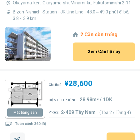
Okayama-ken, Okayama-shi, Minami-ku, Fukutominishi 2-11
Bizen-Nishiichi Station - JR Uno Line - 48.0～49.0 phút đi bộ,
3.8～3.9 km
2 Căn còn trống
Xem Căn hộ này
¥28,600
Cho thuê:
28.98m² / 1DK
DIỆN TÍCH PHÒNG:
2-409 Tây Nam
(Tòa 2 / Tầng 4)
Mặt bằng sàn
Phòng:
Toàn cảnh 360 độ