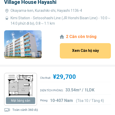
Village House Hayashi
Okayama-ken, Kurashiki-shi, Hayashi 1136-4
Kimi Station - Setooohashi Line (JR Honshi Bisan Line) - 10.0～
14.0 phút đi bộ, 0.8～1.1 km
2 Căn còn trống
Xem Căn hộ này
¥29,700
Cho thuê:
33.54m² / 1LDK
DIỆN TÍCH PHÒNG:
10-407 Nam
(Tòa 10 / Tầng 4)
Mặt bằng sàn
Phòng:
Toàn cảnh 360 độ