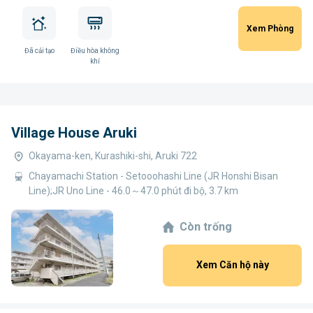
Xem Phòng
Đã cải tạo
Điều hòa không
khí
Village House Aruki
Okayama-ken, Kurashiki-shi, Aruki 722
Chayamachi Station - Setooohashi Line (JR Honshi Bisan
Line);JR Uno Line - 46.0～47.0 phút đi bộ, 3.7 km
Còn trống
Xem Căn hộ này