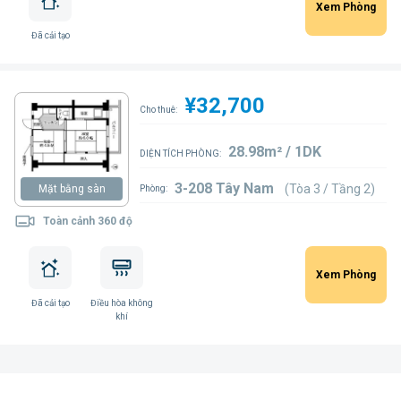
Xem Phòng
Đã cải tạo
¥32,700
Cho thuê:
28.98m² / 1DK
DIỆN TÍCH PHÒNG:
3-208 Tây Nam
(Tòa 3 / Tầng 2)
Mặt bằng sàn
Phòng:
Toàn cảnh 360 độ
Xem Phòng
Đã cải tạo
Điều hòa không
khí