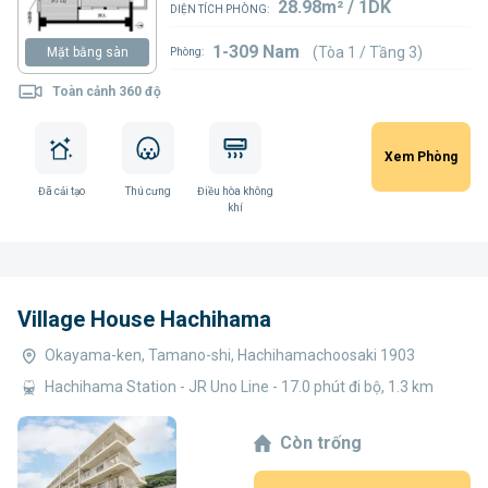
28.98m² / 1DK
DIỆN TÍCH PHÒNG:
1-309 Nam
(Tòa 1 / Tầng 3)
Mặt bằng sàn
Phòng:
Toàn cảnh 360 độ
Xem Phòng
Đã cải tạo
Thú cưng
Điều hòa không
khí
Village House Hachihama
Okayama-ken, Tamano-shi, Hachihamachoosaki 1903
Hachihama Station - JR Uno Line - 17.0 phút đi bộ, 1.3 km
Còn trống