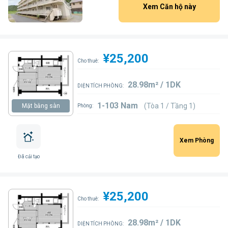
Xem Căn hộ này
¥25,200
Cho thuê:
28.98m² / 1DK
DIỆN TÍCH PHÒNG:
1-103 Nam
(Tòa 1 / Tầng 1)
Mặt bằng sàn
Phòng:
Xem Phòng
Đã cải tạo
¥25,200
Cho thuê:
28.98m² / 1DK
DIỆN TÍCH PHÒNG: