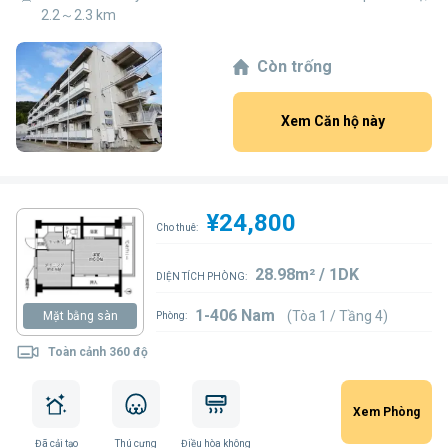
2.2～2.3 km
Còn trống
Xem Căn hộ này
¥24,800
Cho thuê:
28.98m² / 1DK
DIỆN TÍCH PHÒNG:
1-406 Nam
(Tòa 1 / Tầng 4)
Mặt bằng sàn
Phòng:
Toàn cảnh 360 độ
Xem Phòng
Đã cải tạo
Thú cưng
Điều hòa không