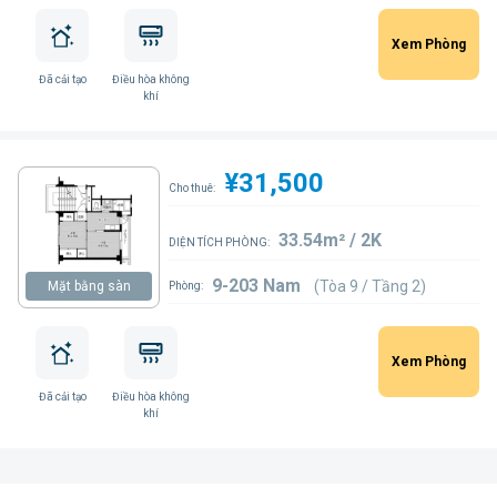
Xem Phòng
Đã cải tạo
Điều hòa không
khí
¥31,500
Cho thuê:
33.54m² / 2K
DIỆN TÍCH PHÒNG:
9-203 Nam
(Tòa 9 / Tầng 2)
Mặt bằng sàn
Phòng:
Xem Phòng
Đã cải tạo
Điều hòa không
khí