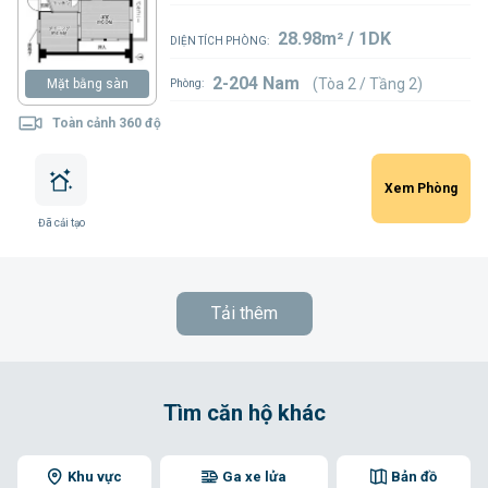
28.98m² / 1DK
DIỆN TÍCH PHÒNG:
2-204 Nam
(Tòa 2 / Tầng 2)
Mặt bằng sàn
Phòng:
Toàn cảnh 360 độ
Xem Phòng
Đã cải tạo
Tải thêm
Tìm căn hộ khác
Khu vực
Ga xe lửa
Bản đồ