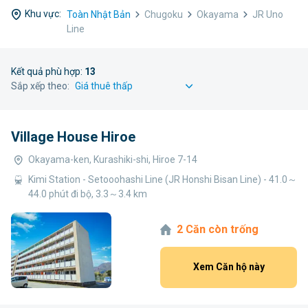
Khu vực:
Toàn Nhật Bản
Chugoku
Okayama
JR Uno
Line
Kết quả phù hợp:
13
Sắp xếp theo:
Village House Hiroe
Okayama-ken, Kurashiki-shi, Hiroe 7-14
Kimi Station - Setooohashi Line (JR Honshi Bisan Line) - 41.0～
44.0 phút đi bộ, 3.3～3.4 km
2 Căn còn trống
Xem Căn hộ này