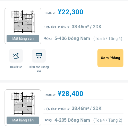
¥22,300
Cho thuê:
38.46m² / 2DK
DIỆN TÍCH PHÒNG:
5-406 Đông Nam
(Tòa 5 / Tầng 4)
Mặt bằng sàn
Phòng:
Xem Phòng
Đã cải tạo
Điều hòa không
khí
¥28,400
Cho thuê:
38.46m² / 2DK
DIỆN TÍCH PHÒNG:
4-205 Đông Nam
(Tòa 4 / Tầng 2)
Mặt bằng sàn
Phòng: