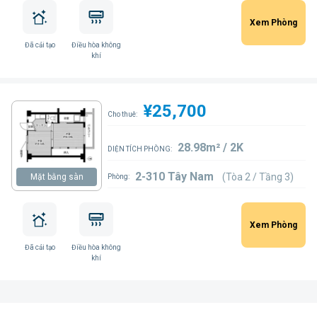
Xem Phòng
Đã cải tạo
Điều hòa không
khí
¥25,700
Cho thuê:
28.98m² / 2K
DIỆN TÍCH PHÒNG:
2-310 Tây Nam
(Tòa 2 / Tầng 3)
Mặt bằng sàn
Phòng:
Xem Phòng
Đã cải tạo
Điều hòa không
khí