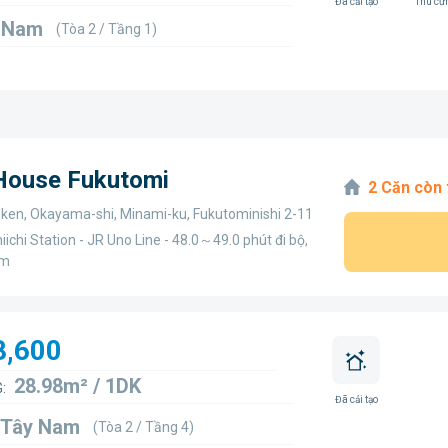
Đã cải tạo
Thú cư
1 Nam
(Tòa 2 / Tầng 1)
 House Fukutomi
2 Căn còn 
en, Okayama-shi, Minami-ku, Fukutominishi 2-11
iichi Station - JR Uno Line - 48.0～49.0 phút đi bộ,
km
8,600
28.98m² / 1DK
:
Đã cải tạo
 Tây Nam
(Tòa 2 / Tầng 4)