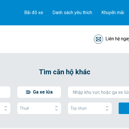
Bãi đỗ xe
Danh sách yêu thích
Khuyến mãi
Liên hệ nga
Tìm căn hộ khác
Ga xe lửa
g
Thuê
Tùy chọn