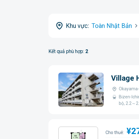
Khu vực:
Toàn Nhật Bản
Kết quả phù hợp:
2
Village
Okayama-k
Bizen-Ichi
bộ, 2.2～2
¥2
Cho thuê: