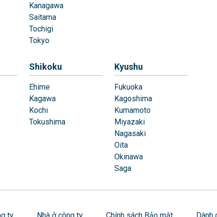
Kanagawa
Saitama
Tochigi
Tokyo
Shikoku
Kyushu
Ehime
Fukuoka
Kagawa
Kagoshima
Kochi
Kumamoto
Tokushima
Miyazaki
Nagasaki
Oita
Okinawa
Saga
g ty
Nhà ở công ty
Chính sách Bảo mật
Dành 