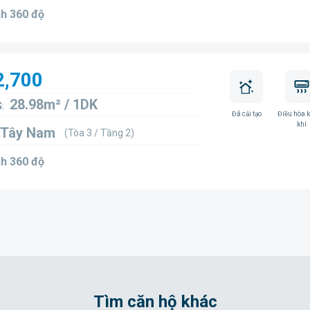
h 360 độ
2,700
28.98m² / 1DK
:
Đã cải tạo
Điều hòa 
khí
 Tây Nam
(Tòa 3 / Tầng 2)
h 360 độ
Tìm căn hộ khác