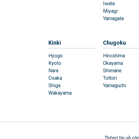
Iwate
Miyagi
Yamagata
Kinki
Chugoku
Hyogo
Hiroshima
Kyoto
Okayama
Nara
Shimane
Osaka
Tottori
Shiga
Yamaguchi
Wakayama
Thông tin về côn