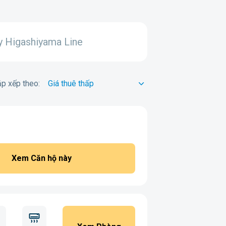
 Higashiyama Line
p xếp theo:
Xem Căn hộ này