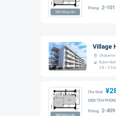
2-10
Phòng:
Mặt bằng sàn
Village
Okayama-k
Bizen-Nish
3.8～3.9 
¥2
Cho thuê:
DIỆN TÍCH PHÒNG
2-409
Phòng:
Mặt bằng sàn