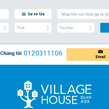
Ga xe lửa
g
Thuê
Tùy chọn
0120311106
 Chúng tôi
Email