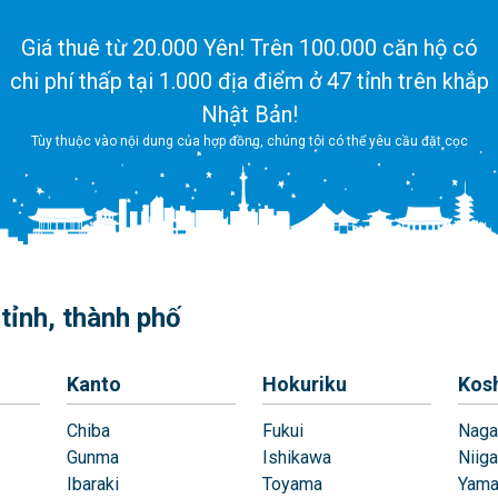
Giá thuê từ 20.000 Yên! Trên 100.000 căn hộ có
chi phí thấp tại 1.000 địa điểm ở 47 tỉnh trên khắp
Nhật Bản!
Tùy thuộc vào nội dung của hợp đồng, chúng tôi có thể yêu cầu đặt cọc
tỉnh, thành phố
Kanto
Hokuriku
Kos
Chiba
Fukui
Naga
Gunma
Ishikawa
Niiga
Ibaraki
Toyama
Yama