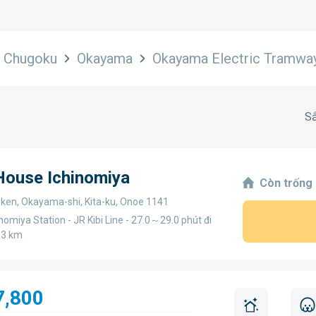
Chugoku
Okayama
Okayama Electric Tramway
Sắ
 House Ichinomiya
Còn trống
en, Okayama-shi, Kita-ku, Onoe 1141
nomiya Station - JR Kibi Line - 27.0～29.0 phút đi
.3 km
7,800