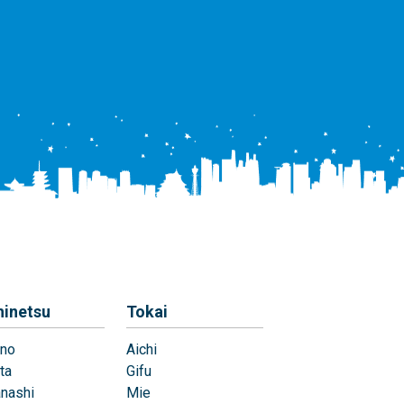
hinetsu
Tokai
no
Aichi
ta
Gifu
nashi
Mie