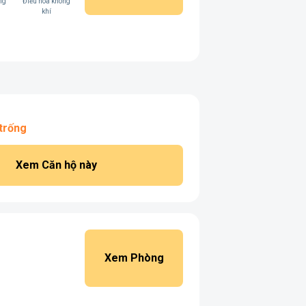
ng
Điều hòa không
khí
trống
Xem Căn hộ này
Xem Phòng