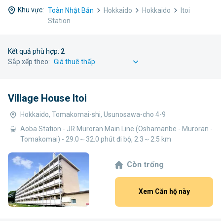
Khu vực:
Toàn Nhật Bản
Hokkaido
Hokkaido
Itoi
Station
Kết quả phù hợp:
2
Sắp xếp theo:
Village House Itoi
Hokkaido, Tomakomai-shi, Usunosawa-cho 4-9
Aoba Station - JR Muroran Main Line (Oshamanbe - Muroran -
Tomakomai) - 29.0～32.0 phút đi bộ, 2.3～2.5 km
Còn trống
Xem Căn hộ này