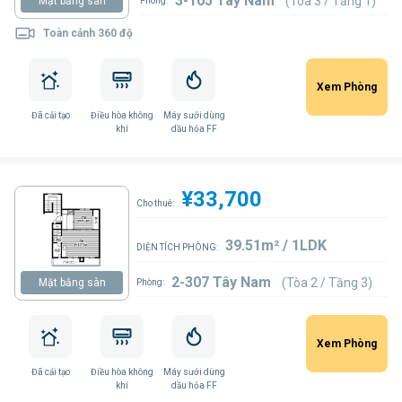
3-105 Tây Nam
(Tòa 3 / Tầng 1)
Mặt bằng sàn
Phòng:
Toàn cảnh 360 độ
Xem Phòng
Đã cải tạo
Điều hòa không
Máy sưởi dùng
khí
dầu hỏa FF
¥33,700
Cho thuê:
39.51m² / 1LDK
DIỆN TÍCH PHÒNG:
2-307 Tây Nam
(Tòa 2 / Tầng 3)
Mặt bằng sàn
Phòng:
Xem Phòng
Đã cải tạo
Điều hòa không
Máy sưởi dùng
khí
dầu hỏa FF