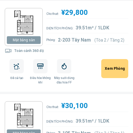
¥29,800
Cho thuê:
39.51m² / 1LDK
DIỆN TÍCH PHÒNG:
2-203 Tây Nam
(Tòa 2 / Tầng 2)
Mặt bằng sàn
Phòng:
Toàn cảnh 360 độ
Xem Phòng
Đã cải tạo
Điều hòa không
Máy sưởi dùng
khí
dầu hỏa FF
¥30,100
Cho thuê:
39.51m² / 1LDK
DIỆN TÍCH PHÒNG: