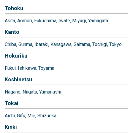
Tohoku
Akita
Aomori
Fukushima
Iwate
Miyagi
Yamagata
Kanto
Chiba
Gunma
Ibaraki
Kanagawa
Saitama
Tochigi
Tokyo
Hokuriku
Fukui
Ishikawa
Toyama
Koshinetsu
Nagano
Niigata
Yamanashi
Tokai
Aichi
Gifu
Mie
Shizuoka
Kinki