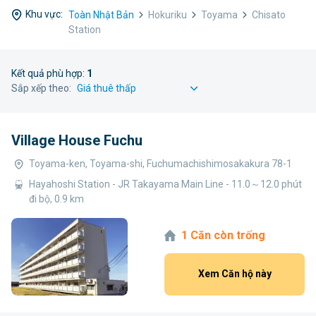
Khu vực:
Toàn Nhật Bản
Hokuriku
Toyama
Chisato
Station
Kết quả phù hợp:
1
Sắp xếp theo:
Village House Fuchu
Toyama-ken, Toyama-shi, Fuchumachishimosakakura 78-1
Hayahoshi Station - JR Takayama Main Line - 11.0～12.0 phút
đi bộ, 0.9 km
1 Căn còn trống
Xem Căn hộ này