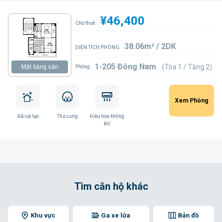
¥46,400
Cho thuê:
38.06m² / 2DK
DIỆN TÍCH PHÒNG:
1-205 Đông Nam
(Tòa 1 / Tầng 2)
Mặt bằng sàn
Phòng:
Xem Phòng
Đã cải tạo
Thú cưng
Điều hòa không
khí
Tìm căn hộ khác
Khu vực
Ga xe lửa
Bản đồ