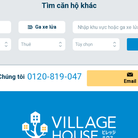
Tìm căn hộ khác
Ga xe lửa
g
Thuê
Tùy chọn
0120-819-047
Chúng tôi
Email