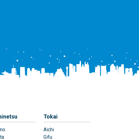
hinetsu
Tokai
no
Aichi
ta
Gifu