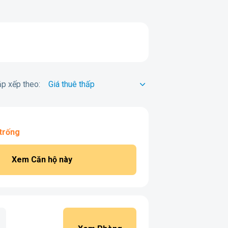
p xếp theo:
trống
Xem Căn hộ này