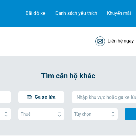
Bãi đỗ xe
Danh sách yêu thích
Khuyến mãi
Liên hệ ngay
Tìm căn hộ khác
Ga xe lửa
g
Thuê
Tùy chọn