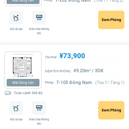
1-202 Đông Nam
(Tòa 1 / Tầng 2)
Mặt bằng sàn
Phòng:
Xem Phòng
Đã cải tạo
Điều hòa không
khí
¥73,900
Cho thuê:
49.20m² / 3DK
DIỆN TÍCH PHÒNG:
7-105 Đông Nam
(Tòa 7 / Tầng 1)
Mặt bằng sàn
Phòng:
Toàn cảnh 360 độ
Xem Phòng
Đã cải tạo
Điều hòa không
khí