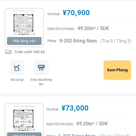
¥70,900
Cho thuê:
49.20m² / 3DK
DIỆN TÍCH PHÒNG:
9-302 Đông Nam
(Tòa 9 / Tầng 3)
Mặt bằng sàn
Phòng:
Toàn cảnh 360 độ
Xem Phòng
Đã cải tạo
Điều hòa không
khí
¥73,000
Cho thuê:
49.20m² / 3DK
DIỆN TÍCH PHÒNG: