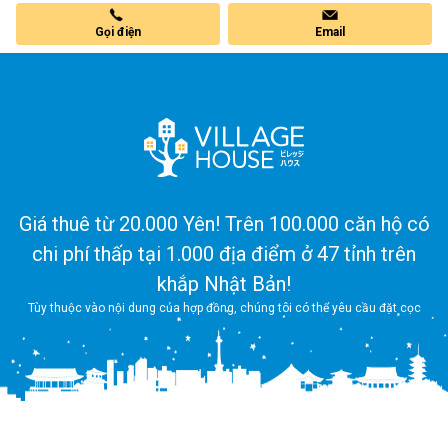
Gọi điện
Email
Giá thuê từ 20.000 Yên! Trên 100.000 căn hộ có
chi phí thấp tại 1.000 địa điểm ở 47 tỉnh trên
khắp Nhật Bản!
Tùy thuộc vào nội dung của hợp đồng, chúng tôi có thể yêu cầu đặt cọc