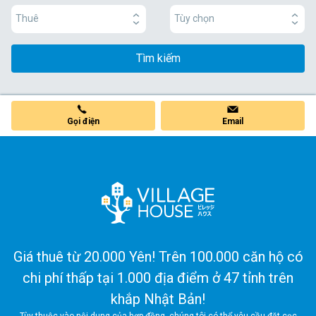
Thuê
Tùy chọn
Tìm kiếm
Gọi điện
Email
Giá thuê từ 20.000 Yên! Trên 100.000 căn hộ có
chi phí thấp tại 1.000 địa điểm ở 47 tỉnh trên
khắp Nhật Bản!
Tùy thuộc vào nội dung của hợp đồng, chúng tôi có thể yêu cầu đặt cọc