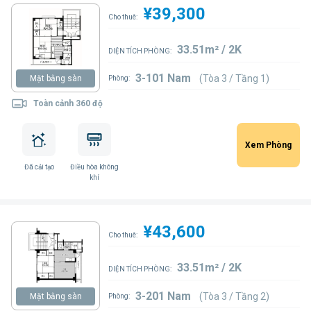
¥39,300
Cho thuê:
33.51m² / 2K
DIỆN TÍCH PHÒNG:
3-101 Nam
(Tòa 3 / Tầng 1)
Mặt bằng sàn
Phòng:
Toàn cảnh 360 độ
Xem Phòng
Đã cải tạo
Điều hòa không
khí
¥43,600
Cho thuê:
33.51m² / 2K
DIỆN TÍCH PHÒNG:
3-201 Nam
(Tòa 3 / Tầng 2)
Mặt bằng sàn
Phòng: