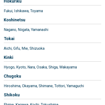
Hokuriku
Fukui
Ishikawa
Toyama
Koshinetsu
Nagano
Niigata
Yamanashi
Tokai
Aichi
Gifu
Mie
Shizuoka
Kinki
Hyogo
Kyoto
Nara
Osaka
Shiga
Wakayama
Chugoku
Hiroshima
Okayama
Shimane
Tottori
Yamaguchi
Shikoku
Ehime
Kagawa
Kochi
Tokushima