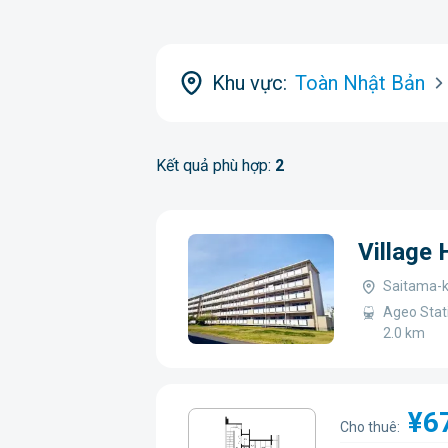
Khu vực:
Toàn Nhật Bản
Kết quả phù hợp:
2
Village
Saitama-k
Ageo Stati
2.0 km
¥6
Cho thuê: