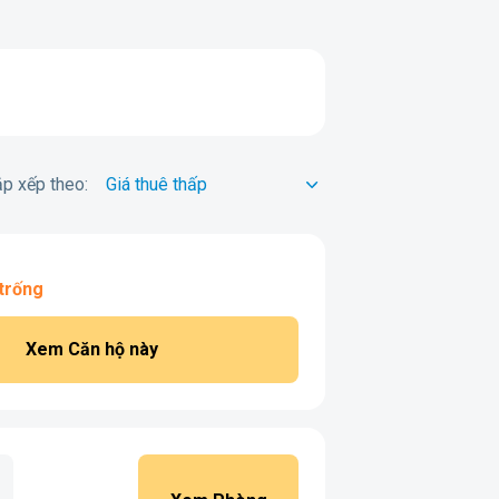
p xếp theo:
trống
Xem Căn hộ này