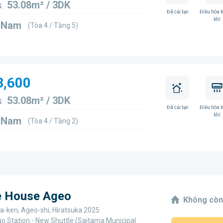
53.08m² / 3DK
:
Đã cải tạo
Điều hòa 
khí
3 Nam
(Tòa 4 / Tầng 5)
3,600
53.08m² / 3DK
:
Đã cải tạo
Điều hòa 
khí
2 Nam
(Tòa 4 / Tầng 2)
ge House Ageo
Không còn
a-ken, Ageo-shi, Hiratsuka 2025
o Station - New Shuttle (Saitama Municipal