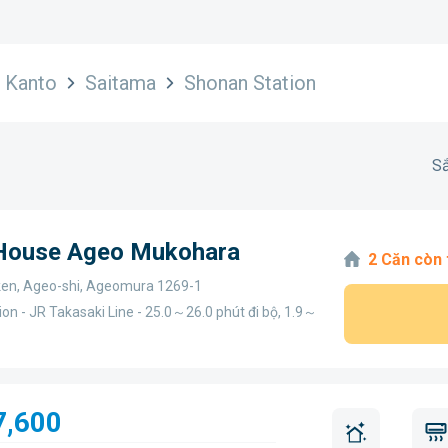
Kanto
Saitama
Shonan Station
Sắ
 House Ageo Mukohara
2 Căn còn 
en, Ageo-shi, Ageomura 1269-1
on - JR Takasaki Line - 25.0～26.0 phút đi bộ, 1.9～
7,600