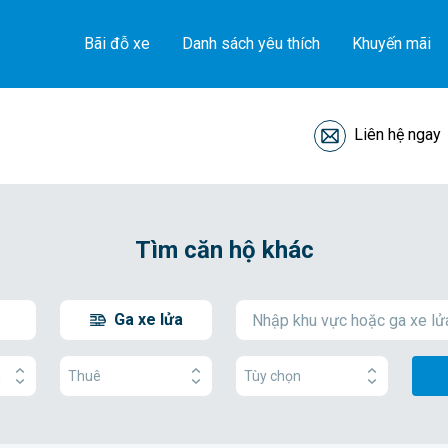
Bãi đỗ xe
Danh sách yêu thích
Khuyến mãi
Liên hệ ngay
Tìm căn hộ khác
Ga xe lửa
g
Thuê
Tùy chọn