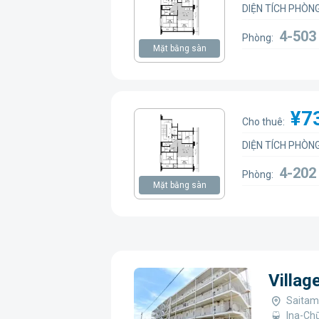
DIỆN TÍCH PHÒNG
4-50
Phòng:
Mặt bằng sàn
¥7
Cho thuê:
DIỆN TÍCH PHÒNG
4-20
Phòng:
Mặt bằng sàn
Villa
Saitam
Ina-Chū