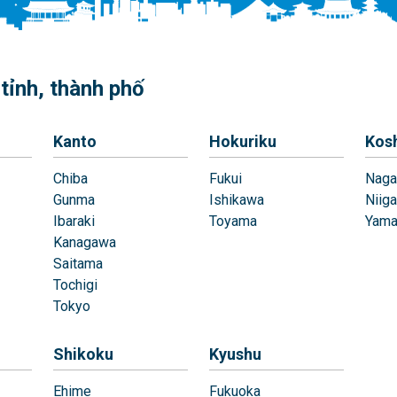
tỉnh, thành phố
Kanto
Hokuriku
Kos
Chiba
Fukui
Naga
Gunma
Ishikawa
Niiga
Ibaraki
Toyama
Yama
Kanagawa
Saitama
Tochigi
Tokyo
Shikoku
Kyushu
Ehime
Fukuoka