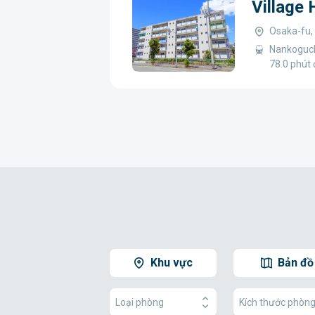
Village
Osaka-fu,
Nankoguch
78.0 phút 
Khu vực
Bản đồ
Loại phòng
Kích thước phòn