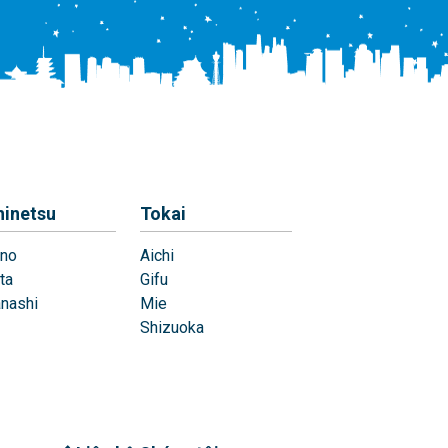
hinetsu
Tokai
no
Aichi
ta
Gifu
nashi
Mie
Shizuoka