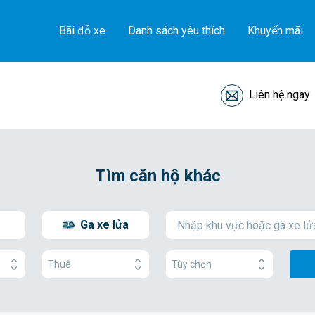
Bãi đỗ xe
Danh sách yêu thích
Khuyến mãi
Liên hệ ngay
Tìm căn hộ khác
Ga xe lửa
g
Thuê
Tùy chọn