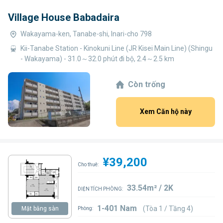
Village House Babadaira
Wakayama-ken, Tanabe-shi, Inari-cho 798
Kii-Tanabe Station - Kinokuni Line (JR Kisei Main Line) (Shingu
- Wakayama) - 31.0～32.0 phút đi bộ, 2.4～2.5 km
Còn trống
Xem Căn hộ này
¥39,200
Cho thuê:
33.54m² / 2K
DIỆN TÍCH PHÒNG:
1-401 Nam
(Tòa 1 / Tầng 4)
Mặt bằng sàn
Phòng: