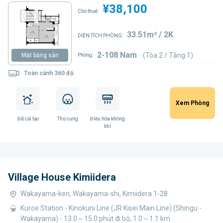
¥38,100
Cho thuê:
33.51m² / 2K
DIỆN TÍCH PHÒNG:
2-108 Nam
(Tòa 2 / Tầng 1)
Mặt bằng sàn
Phòng:
Toàn cảnh 360 độ
Xem Phòng
Đã cải tạo
Thú cưng
Điều hòa không
khí
Village House Kimiidera
Wakayama-ken, Wakayama-shi, Kimiidera 1-28
Kuroe Station - Kinokuni Line (JR Kisei Main Line) (Shingu -
Wakayama) - 13.0～15.0 phút đi bộ, 1.0～1.1 km