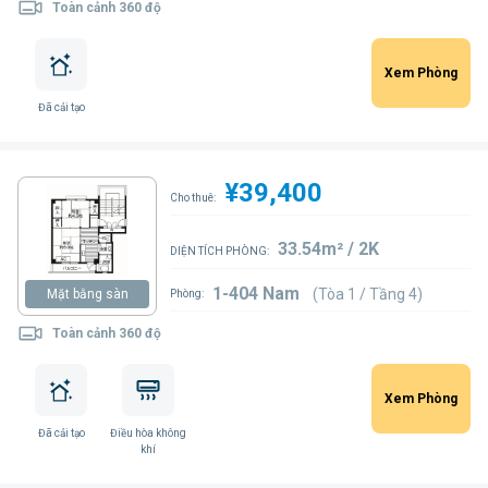
Toàn cảnh 360 độ
Xem Phòng
Đã cải tạo
¥39,400
Cho thuê:
33.54m² / 2K
DIỆN TÍCH PHÒNG:
1-404 Nam
(Tòa 1 / Tầng 4)
Mặt bằng sàn
Phòng:
Toàn cảnh 360 độ
Xem Phòng
Đã cải tạo
Điều hòa không
khí