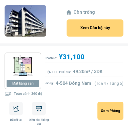
Còn trống
Xem Căn hộ này
¥31,100
Cho thuê:
49.20m² / 3DK
DIỆN TÍCH PHÒNG:
4-504 Đông Nam
(Tòa 4 / Tầng 5)
Mặt bằng sàn
Phòng:
Toàn cảnh 360 độ
Xem Phòng
Đã cải tạo
Điều hòa không
khí