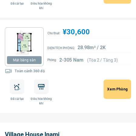
Đã cải tạo
Điều hòa không
khí
¥30,600
Cho thuê:
28.98m² / 2K
DIỆN TÍCH PHÒNG:
2-305 Nam
(Tòa 2 / Tầng 3)
Mặt bằng sàn
Phòng:
Toàn cảnh 360 độ
Xem Phòng
Đã cải tạo
Điều hòa không
khí
Village House Inami