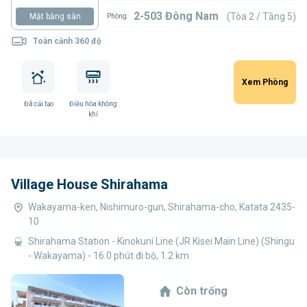
2-503 Đông Nam
(Tòa 2 / Tầng 5)
Mặt bằng sàn
Phòng:
Toàn cảnh 360 độ
Xem Phòng
Đã cải tạo
Điều hòa không
khí
Village House Shirahama
Wakayama-ken, Nishimuro-gun, Shirahama-cho, Katata 2435-
10
Shirahama Station - Kinokuni Line (JR Kisei Main Line) (Shingu
- Wakayama) - 16.0 phút đi bộ, 1.2 km
Còn trống