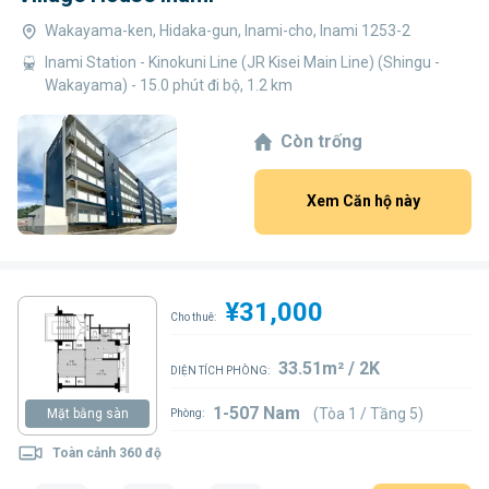
Wakayama-ken, Hidaka-gun, Inami-cho, Inami 1253-2
Inami Station - Kinokuni Line (JR Kisei Main Line) (Shingu -
Wakayama) - 15.0 phút đi bộ, 1.2 km
Còn trống
Xem Căn hộ này
¥31,000
Cho thuê:
33.51m² / 2K
DIỆN TÍCH PHÒNG:
1-507 Nam
(Tòa 1 / Tầng 5)
Mặt bằng sàn
Phòng:
Toàn cảnh 360 độ