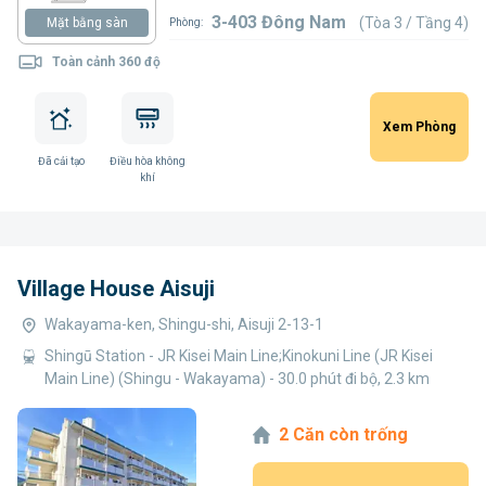
3-403 Đông Nam
(Tòa 3 / Tầng 4)
Mặt bằng sàn
Phòng:
Toàn cảnh 360 độ
Xem Phòng
Đã cải tạo
Điều hòa không
khí
Village House Aisuji
Wakayama-ken, Shingu-shi, Aisuji 2-13-1
Shingū Station - JR Kisei Main Line;Kinokuni Line (JR Kisei
Main Line) (Shingu - Wakayama) - 30.0 phút đi bộ, 2.3 km
2 Căn còn trống