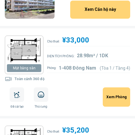
Xem Căn hộ này
¥33,000
Cho thuê:
28.98m² / 1DK
DIỆN TÍCH PHÒNG:
1-408 Đông Nam
(Tòa 1 / Tầng 4)
Mặt bằng sàn
Phòng:
Toàn cảnh 360 độ
Xem Phòng
Đã cải tạo
Thú cưng
¥35,200
Cho thuê: