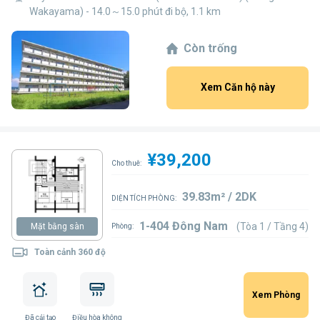
Wakayama) - 14.0～15.0 phút đi bộ, 1.1 km
Còn trống
Xem Căn hộ này
¥39,200
Cho thuê:
39.83m² / 2DK
DIỆN TÍCH PHÒNG:
1-404 Đông Nam
(Tòa 1 / Tầng 4)
Mặt bằng sàn
Phòng:
Toàn cảnh 360 độ
Xem Phòng
Đã cải tạo
Điều hòa không