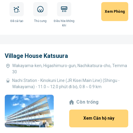
Xem Phòng
Đã cải tạo
Thú cưng
Điều hòa không
khí
Village House Katsuura
Wakayama-ken, Higashimuro-gun, Nachikatsura-cho, Temma
30
Nachi Station - Kinokuni Line (JR Kisei Main Line) (Shingu -
Wakayama) - 11.0～12.0 phút đi bộ, 0.8～0.9 km
Còn trống
Xem Căn hộ này