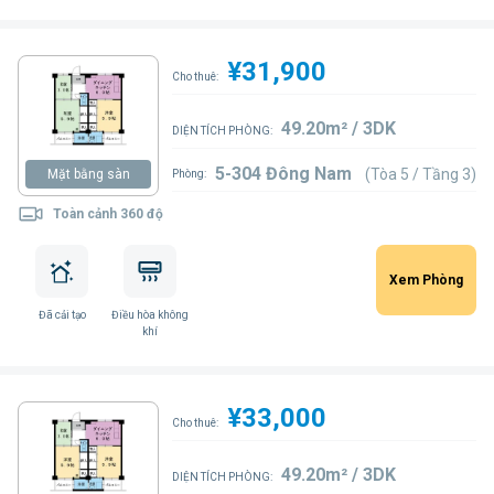
¥31,900
Cho thuê:
49.20m² / 3DK
DIỆN TÍCH PHÒNG:
5-304 Đông Nam
(Tòa 5 / Tầng 3)
Mặt bằng sàn
Phòng:
Toàn cảnh 360 độ
Xem Phòng
Đã cải tạo
Điều hòa không
khí
¥33,000
Cho thuê:
49.20m² / 3DK
DIỆN TÍCH PHÒNG: