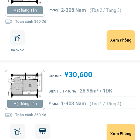
2-308 Nam
(Tòa 2 / Tầng 3)
Mặt bằng sàn
Phòng:
Toàn cảnh 360 độ
Xem Phòng
Đã cải tạo
¥30,600
Cho thuê:
28.98m² / 1DK
DIỆN TÍCH PHÒNG:
1-403 Nam
(Tòa 1 / Tầng 4)
Mặt bằng sàn
Phòng:
Toàn cảnh 360 độ
Xem Phòng