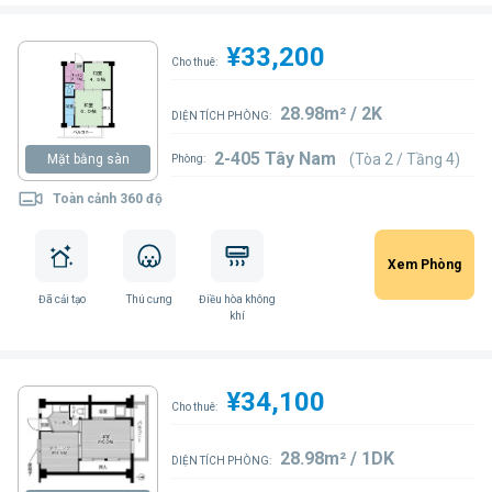
¥33,200
Cho thuê:
28.98m² / 2K
DIỆN TÍCH PHÒNG:
2-405 Tây Nam
(Tòa 2 / Tầng 4)
Mặt bằng sàn
Phòng:
Toàn cảnh 360 độ
Xem Phòng
Đã cải tạo
Thú cưng
Điều hòa không
khí
¥34,100
Cho thuê:
28.98m² / 1DK
DIỆN TÍCH PHÒNG: