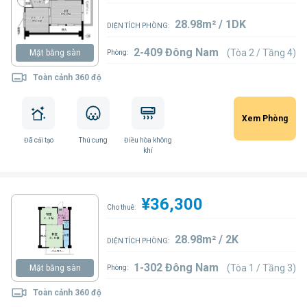
28.98m² / 1DK
DIỆN TÍCH PHÒNG:
2-409 Đông Nam
(Tòa 2 / Tầng 4)
Mặt bằng sàn
Phòng:
Toàn cảnh 360 độ
Xem Phòng
Đã cải tạo
Thú cưng
Điều hòa không
khí
¥36,300
Cho thuê:
28.98m² / 2K
DIỆN TÍCH PHÒNG:
1-302 Đông Nam
(Tòa 1 / Tầng 3)
Mặt bằng sàn
Phòng:
Toàn cảnh 360 độ