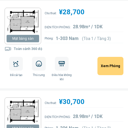
¥28,700
Cho thuê:
28.98m² / 1DK
DIỆN TÍCH PHÒNG:
1-303 Nam
(Tòa 1 / Tầng 3)
Mặt bằng sàn
Phòng:
Toàn cảnh 360 độ
Xem Phòng
Đã cải tạo
Thú cưng
Điều hòa không
khí
¥30,700
Cho thuê:
28.98m² / 1DK
DIỆN TÍCH PHÒNG: