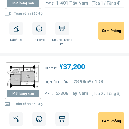
1-401 Tây Nam
(Tòa 1 / Tầng 4)
Mặt bằng sàn
Phòng:
Toàn cảnh 360 độ
Xem Phòng
Đã cải tạo
Thú cưng
Điều hòa không
khí
¥37,200
Cho thuê:
28.98m² / 1DK
DIỆN TÍCH PHÒNG:
2-306 Tây Nam
(Tòa 2 / Tầng 3)
Mặt bằng sàn
Phòng:
Toàn cảnh 360 độ
Xem Phòng