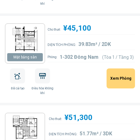
khí
¥45,100
Cho thuê:
39.83m² / 2DK
DIỆN TÍCH PHÒNG:
1-302 Đông Nam
(Tòa 1 / Tầng 3)
Mặt bằng sàn
Phòng:
Xem Phòng
Đã cải tạo
Điều hòa không
khí
¥51,300
Cho thuê:
51.77m² / 3DK
DIỆN TÍCH PHÒNG: