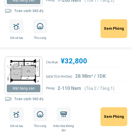
1-206 Nam
(Tòa 1 / Tầng 2)
Mặt bằng sàn
Phòng:
Toàn cảnh 360 độ
Xem Phòng
Đã cải tạo
Thú cưng
¥32,800
Cho thuê:
28.98m² / 1DK
DIỆN TÍCH PHÒNG:
2-110 Nam
(Tòa 2 / Tầng 1)
Mặt bằng sàn
Phòng:
Toàn cảnh 360 độ
Xem Phòng
Đã cải tạo
Thú cưng
Điều hòa không
khí