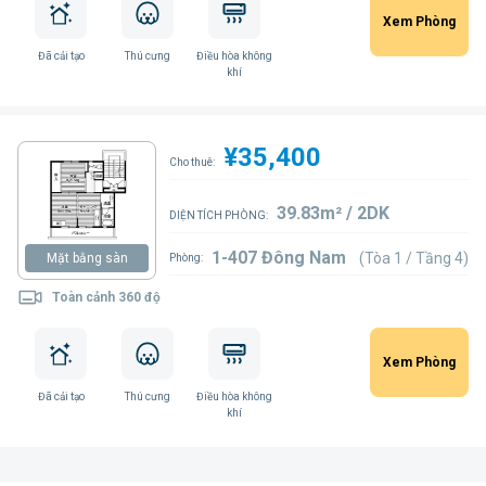
Xem Phòng
Đã cải tạo
Thú cưng
Điều hòa không
khí
¥35,400
Cho thuê:
39.83m² / 2DK
DIỆN TÍCH PHÒNG:
1-407 Đông Nam
(Tòa 1 / Tầng 4)
Mặt bằng sàn
Phòng:
Toàn cảnh 360 độ
Xem Phòng
Đã cải tạo
Thú cưng
Điều hòa không
khí