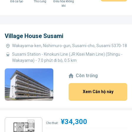
Đã cải tạo
Thú cưng
Điều hòa không
khí
Village House Susami
Wakayama-ken, Nishimuro-gun, Susami-cho, Susami 5370-18
Susami Station - Kinokuni Line (JR Kisei Main Line) (Shingu -
Wakayama) - 7.0 phút đi bộ, 0.5 km
Còn trống
Xem Căn hộ này
¥34,300
Cho thuê: