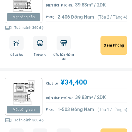
39.83m² / 2DK
DIỆN TÍCH PHÒNG:
2-406 Đông Nam
(Tòa 2 / Tầng 4)
Mặt bằng sàn
Phòng:
Toàn cảnh 360 độ
Xem Phòng
Đã cải tạo
Thú cưng
Điều hòa không
khí
¥34,400
Cho thuê:
39.83m² / 2DK
DIỆN TÍCH PHÒNG:
1-503 Đông Nam
(Tòa 1 / Tầng 5)
Mặt bằng sàn
Phòng:
Toàn cảnh 360 độ