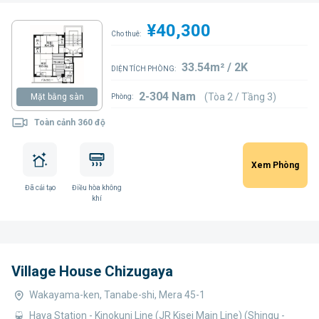
¥40,300
Cho thuê:
33.54m² / 2K
DIỆN TÍCH PHÒNG:
2-304 Nam
(Tòa 2 / Tầng 3)
Mặt bằng sàn
Phòng:
Toàn cảnh 360 độ
Xem Phòng
Đã cải tạo
Điều hòa không
khí
Village House Chizugaya
Wakayama-ken, Tanabe-shi, Mera 45-1
Haya Station - Kinokuni Line (JR Kisei Main Line) (Shingu -