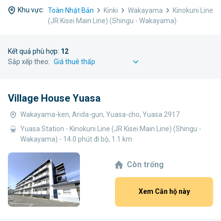
Khu vực:
Toàn Nhật Bản
Kinki
Wakayama
Kinokuni Line
(JR Kisei Main Line) (Shingu - Wakayama)
Kết quả phù hợp:
12
Sắp xếp theo:
Village House Yuasa
Wakayama-ken, Arida-gun, Yuasa-cho, Yuasa 2917
Yuasa Station - Kinokuni Line (JR Kisei Main Line) (Shingu -
Wakayama) - 14.0 phút đi bộ, 1.1 km
Còn trống
Xem Căn hộ này