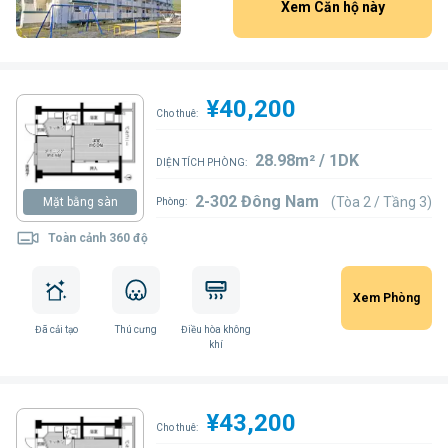
Xem Căn hộ này
¥40,200
Cho thuê:
28.98m² / 1DK
DIỆN TÍCH PHÒNG:
2-302 Đông Nam
(Tòa 2 / Tầng 3)
Mặt bằng sàn
Phòng:
Toàn cảnh 360 độ
Xem Phòng
Đã cải tạo
Thú cưng
Điều hòa không
khí
¥43,200
Cho thuê: