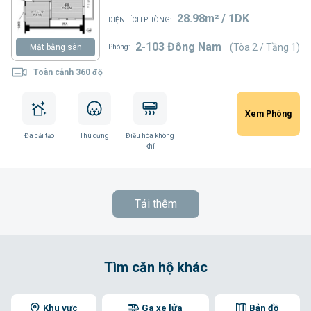
28.98m² / 1DK
DIỆN TÍCH PHÒNG:
2-103 Đông Nam
(Tòa 2 / Tầng 1)
Mặt bằng sàn
Phòng:
Toàn cảnh 360 độ
Xem Phòng
Đã cải tạo
Thú cưng
Điều hòa không
khí
Tải thêm
Tìm căn hộ khác
Khu vực
Ga xe lửa
Bản đồ