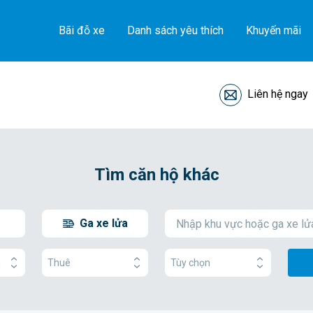
Bãi đỗ xe
Danh sách yêu thích
Khuyến mãi
Liên hệ ngay
Tìm căn hộ khác
Ga xe lửa
g
Thuê
Tùy chọn