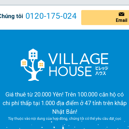
0120-175-024
Chúng tôi
Email
Giá thuê từ 20.000 Yên! Trên 100.000 căn hộ có
chi phí thấp tại 1.000 địa điểm ở 47 tỉnh trên khắp
Nhật Bản!
Tùy thuộc vào nội dung của hợp đồng, chúng tôi có thể yêu cầu đặt cọc