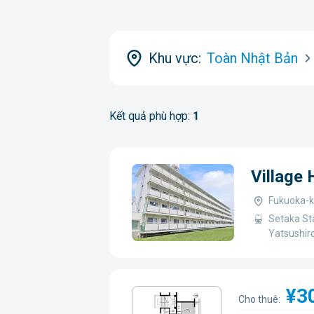
Khu vực:
Toàn Nhật Bản
Kết quả phù hợp:
1
Village
Fukuoka-k
Setaka St
Yatsushir
¥3
Cho thuê: