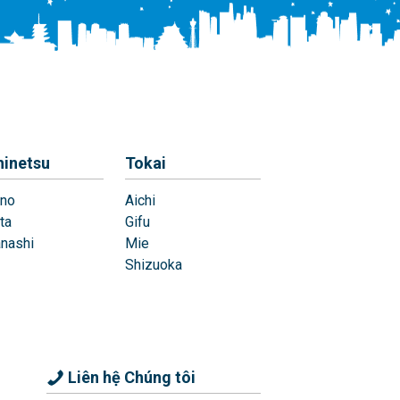
hinetsu
Tokai
no
Aichi
ta
Gifu
nashi
Mie
Shizuoka
Liên hệ Chúng tôi