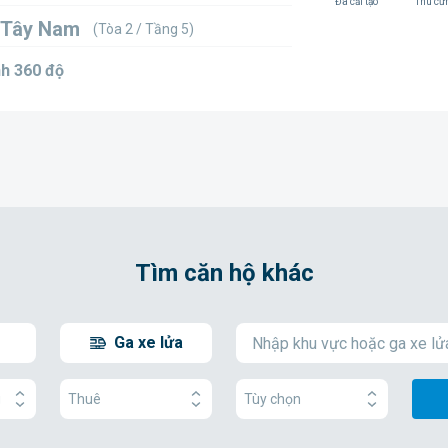
Đã cải tạo
Thú cư
 Tây Nam
(Tòa 2 / Tầng 5)
h 360 độ
Tìm căn hộ khác
Ga xe lửa
g
Thuê
Tùy chọn