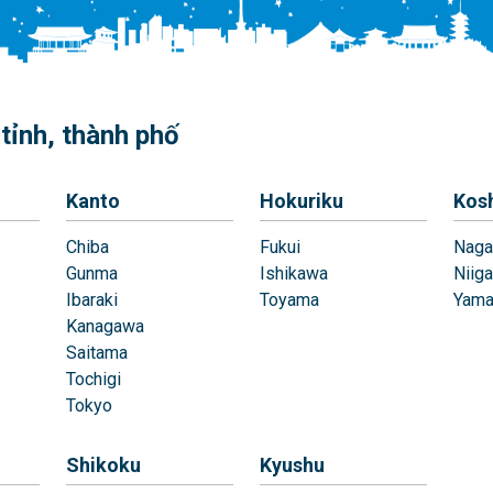
tỉnh, thành phố
Kanto
Hokuriku
Kos
Chiba
Fukui
Naga
Gunma
Ishikawa
Niiga
Ibaraki
Toyama
Yama
Kanagawa
Saitama
Tochigi
Tokyo
Shikoku
Kyushu