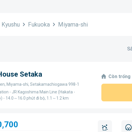
Kyushu
Fukuoka
Miyama-shi
Sắ
 House Setaka
Còn trống
en, Miyama-shi, Setakamachiogawa 998-1
ation - JR Kagoshima Main Line (Hakata -
o) - 14.0～16.0 phút đi bộ, 1.1～1.2 km
0,700