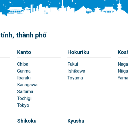
tỉnh, thành phố
Kanto
Hokuriku
Kos
Chiba
Fukui
Naga
Gunma
Ishikawa
Niiga
Ibaraki
Toyama
Yama
Kanagawa
Saitama
Tochigi
Tokyo
Shikoku
Kyushu