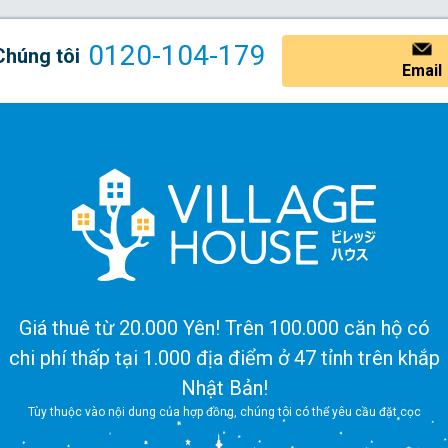
0120-104-179
Chúng tôi
Email
Giá thuê từ 20.000 Yên! Trên 100.000 căn hộ có
chi phí thấp tại 1.000 địa điểm ở 47 tỉnh trên khắp
Nhật Bản!
Tùy thuộc vào nội dung của hợp đồng, chúng tôi có thể yêu cầu đặt cọc