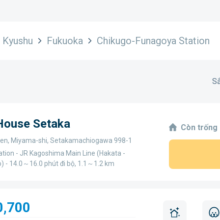
Kyushu
Fukuoka
Chikugo-Funagoya Station
Sắ
 House Setaka
Còn trống
en, Miyama-shi, Setakamachiogawa 998-1
ation - JR Kagoshima Main Line (Hakata -
o) - 14.0～16.0 phút đi bộ, 1.1～1.2 km
0,700