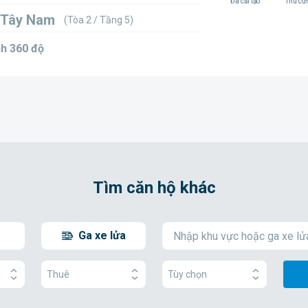
Đã cải tạo
Thú cư
 Tây Nam
(Tòa 2 / Tầng 5)
h 360 độ
Tìm căn hộ khác
Ga xe lửa
g
Thuê
Tùy chọn