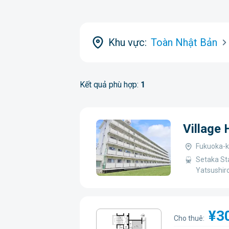
Khu vực:
Toàn Nhật Bản
Kết quả phù hợp:
1
Village
Fukuoka-k
Setaka St
Yatsushir
¥3
Cho thuê: