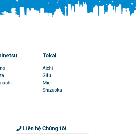
hinetsu
Tokai
no
Aichi
ta
Gifu
nashi
Mie
Shizuoka
Liên hệ Chúng tôi