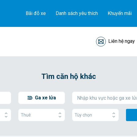
Bãi đỗ xe
Danh sách yêu thích
Khuyến mãi
Liên hệ ngay
Tìm căn hộ khác
Ga xe lửa
g
Thuê
Tùy chọn