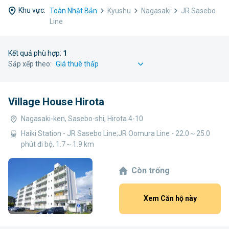
Khu vực:
Toàn Nhật Bản
Kyushu
Nagasaki
JR Sasebo
Line
Kết quả phù hợp:
1
Sắp xếp theo:
Village House Hirota
Nagasaki-ken, Sasebo-shi, Hirota 4-10
Haiki Station - JR Sasebo Line;JR Oomura Line - 22.0～25.0
phút đi bộ, 1.7～1.9 km
Còn trống
Xem Căn hộ này