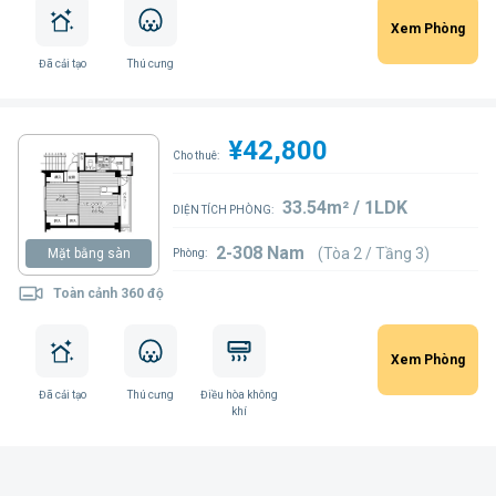
Xem Phòng
Đã cải tạo
Thú cưng
¥42,800
Cho thuê:
33.54m² / 1LDK
DIỆN TÍCH PHÒNG:
2-308 Nam
(Tòa 2 / Tầng 3)
Mặt bằng sàn
Phòng:
Toàn cảnh 360 độ
Xem Phòng
Đã cải tạo
Thú cưng
Điều hòa không
khí