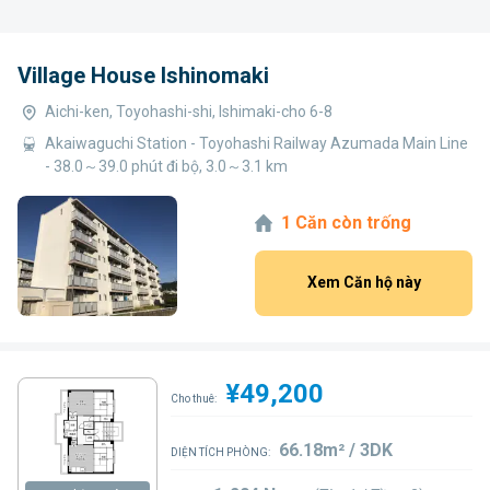
Village House Ishinomaki
Aichi-ken, Toyohashi-shi, Ishimaki-cho 6-8
Akaiwaguchi Station - Toyohashi Railway Azumada Main Line
- 38.0～39.0 phút đi bộ, 3.0～3.1 km
1 Căn còn trống
Xem Căn hộ này
¥49,200
Cho thuê:
66.18m² / 3DK
DIỆN TÍCH PHÒNG: