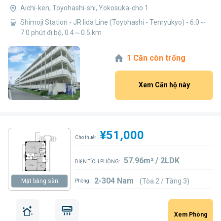
Aichi-ken, Toyohashi-shi, Yokosuka-cho 1
Shimoji Station - JR Iida Line (Toyohashi - Tenryukyo) - 6.0～
7.0 phút đi bộ, 0.4～0.5 km
1 Căn còn trống
Xem Căn hộ này
¥51,000
Cho thuê:
57.96m² / 2LDK
DIỆN TÍCH PHÒNG:
2-304 Nam
(Tòa 2 / Tầng 3)
Mặt bằng sàn
Phòng:
Xem Phòng