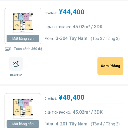
¥44,400
Cho thuê:
45.02m² / 3DK
DIỆN TÍCH PHÒNG:
3-304 Tây Nam
(Tòa 3 / Tầng 3)
Mặt bằng sàn
Phòng:
Toàn cảnh 360 độ
Xem Phòng
Đã cải tạo
¥48,400
Cho thuê:
45.02m² / 3DK
DIỆN TÍCH PHÒNG:
4-201 Tây Nam
(Tòa 4 / Tầng 2)
Mặt bằng sàn
Phòng: