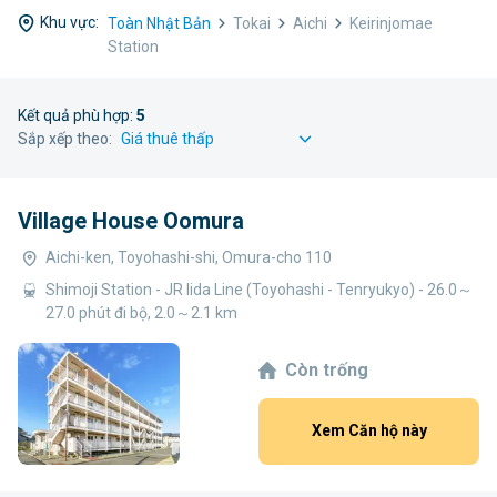
Khu vực:
Toàn Nhật Bản
Tokai
Aichi
Keirinjomae
Station
Kết quả phù hợp:
5
Sắp xếp theo:
Village House Oomura
Aichi-ken, Toyohashi-shi, Omura-cho 110
Shimoji Station - JR Iida Line (Toyohashi - Tenryukyo) - 26.0～
27.0 phút đi bộ, 2.0～2.1 km
Còn trống
Xem Căn hộ này