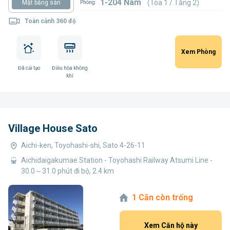
1-204 Nam
(Tòa 1 / Tầng 2)
Mặt bằng sàn
Phòng:
Toàn cảnh 360 độ
Xem Phòng
Đã cải tạo
Điều hòa không
khí
Village House Sato
Aichi-ken, Toyohashi-shi, Sato 4-26-11
Aichidaigakumae Station - Toyohashi Railway Atsumi Line -
30.0～31.0 phút đi bộ, 2.4 km
1 Căn còn trống
Xem Căn hộ này