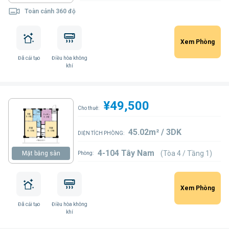
Toàn cảnh 360 độ
Xem Phòng
Đã cải tạo
Điều hòa không
khí
¥49,500
Cho thuê:
45.02m² / 3DK
DIỆN TÍCH PHÒNG:
4-104 Tây Nam
(Tòa 4 / Tầng 1)
Mặt bằng sàn
Phòng:
Xem Phòng
Đã cải tạo
Điều hòa không
khí