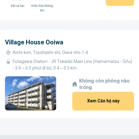
Đã cải tạo
Điều hòa không
khí
Village House Ooiwa
Aichi-ken, Toyohashi-shi, Oiwa-cho 1-4
Futagawa Station - JR Tokaido Main Line (Hamamatsu - Gifu)
- 5.0～6.0 phút đi bộ, 0.4～0.5 km
Không còn phòng nào
trống
Xem Căn hộ này