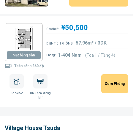
¥50,500
Cho thuê:
57.96m² / 3DK
DIỆN TÍCH PHÒNG:
1-404 Nam
(Tòa 1 / Tầng 4)
Mặt bằng sàn
Phòng:
Toàn cảnh 360 độ
Xem Phòng
Đã cải tạo
Điều hòa không
khí
Village House Tsuda