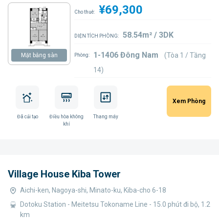
¥69,300
Cho thuê:
58.54m² / 3DK
DIỆN TÍCH PHÒNG:
1-1406 Đông Nam
(Tòa 1 / Tầng
Mặt bằng sàn
Phòng:
14)
Xem Phòng
Đã cải tạo
Điều hòa không
Thang máy
khí
Village House Kiba Tower
Aichi-ken, Nagoya-shi, Minato-ku, Kiba-cho 6-18
Dotoku Station - Meitetsu Tokoname Line - 15.0 phút đi bộ, 1.2
km