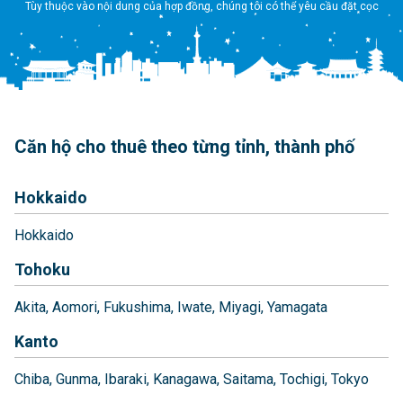
Tùy thuộc vào nội dung của hợp đồng, chúng tôi có thể yêu cầu đặt cọc
Căn hộ cho thuê theo từng tỉnh, thành phố
Hokkaido
Hokkaido
Tohoku
Akita
Aomori
Fukushima
Iwate
Miyagi
Yamagata
Kanto
Chiba
Gunma
Ibaraki
Kanagawa
Saitama
Tochigi
Tokyo