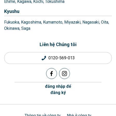
Ehime
Kagawa
Kochi
Tokushima
Kyushu
Fukuoka
Kagoshima
Kumamoto
Miyazaki
Nagasaki
Oita
Okinawa
Saga
Liên hệ Chúng tôi
0120-569-013
đăng nhập để
đăng ký
Thông tin về công ty
Nhà ở công ty