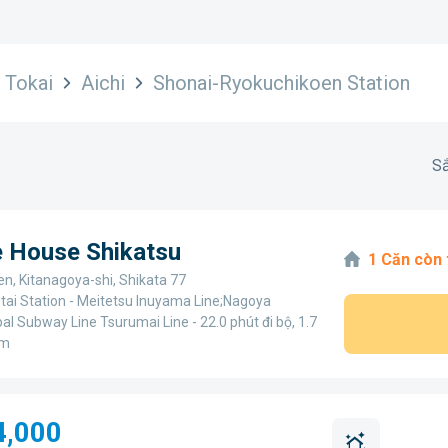
Tokai
Aichi
Shonai-Ryokuchikoen Station
Sắ
e House Shikatsu
1 Căn còn 
en, Kitanagoya-shi, Shikata 77
tai Station - Meitetsu Inuyama Line;Nagoya
al Subway Line Tsurumai Line - 22.0 phút đi bộ, 1.7
km
4,000