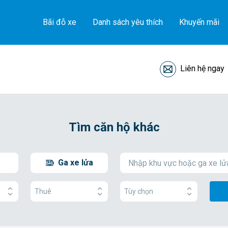
Bãi đỗ xe
Danh sách yêu thích
Khuyến mãi
Liên hệ ngay
Tìm căn hộ khác
Ga xe lửa
g
Thuê
Tùy chọn