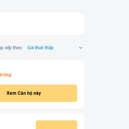
p xếp theo:
trống
Xem Căn hộ này