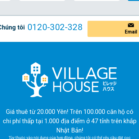
0120-302-328
Chúng tôi
Email
Giá thuê từ 20.000 Yên! Trên 100.000 căn hộ có
chi phí thấp tại 1.000 địa điểm ở 47 tỉnh trên khắp
Nhật Bản!
Tùy thuộc vào nội dung của hợp đồng, chúng tôi có thể yêu cầu đặt cọc