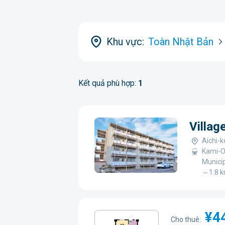
Khu vực:
Toàn Nhật Bản
Kết quả phù hợp:
1
Villag
Aichi-k
Kami-O
Municip
～1.8 
¥4
Cho thuê: