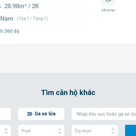
28.98m² / 2K
:
Đã cải tạo
1 Nam
(Tòa 1 / Tầng 1)
h 360 độ
Tìm căn hộ khác
Ga xe lửa
g
Thuê
Tùy chọn