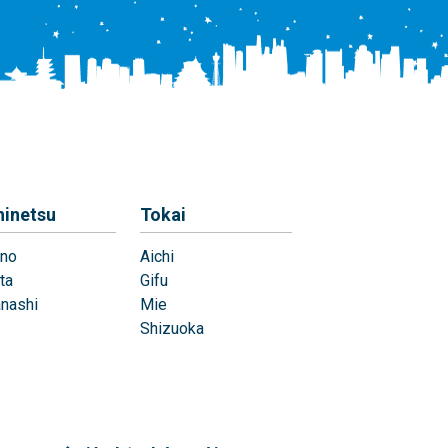
hinetsu
Tokai
no
Aichi
ta
Gifu
nashi
Mie
Shizuoka