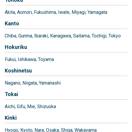
Akita
Aomori
Fukushima
Iwate
Miyagi
Yamagata
Kanto
Chiba
Gunma
Ibaraki
Kanagawa
Saitama
Tochigi
Tokyo
Hokuriku
Fukui
Ishikawa
Toyama
Koshinetsu
Nagano
Niigata
Yamanashi
Tokai
Aichi
Gifu
Mie
Shizuoka
Kinki
Hyogo
Kyoto
Nara
Osaka
Shiga
Wakayama