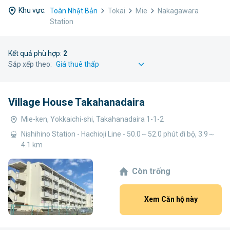
Khu vực:
Toàn Nhật Bản
Tokai
Mie
Nakagawara
Station
Kết quả phù hợp:
2
Sắp xếp theo:
Village House Takahanadaira
Mie-ken, Yokkaichi-shi, Takahanadaira 1-1-2
Nishihino Station - Hachioji Line - 50.0～52.0 phút đi bộ, 3.9～
4.1 km
Còn trống
Xem Căn hộ này