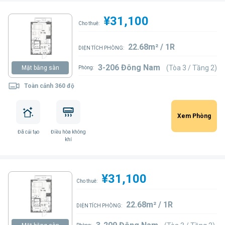
¥31,100
Cho thuê:
22.68m² / 1R
DIỆN TÍCH PHÒNG:
3-206 Đông Nam
(Tòa 3 / Tầng 2)
Mặt bằng sàn
Phòng:
Toàn cảnh 360 độ
Xem Phòng
Đã cải tạo
Điều hòa không
khí
¥31,100
Cho thuê:
22.68m² / 1R
DIỆN TÍCH PHÒNG: