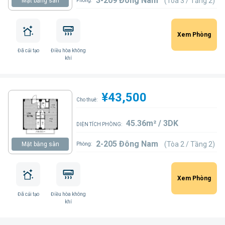
3-209 Đông Nam
(Tòa 3 / Tầng 2)
Mặt bằng sàn
Phòng:
Xem Phòng
Đã cải tạo
Điều hòa không
khí
¥43,500
Cho thuê:
45.36m² / 3DK
DIỆN TÍCH PHÒNG:
2-205 Đông Nam
(Tòa 2 / Tầng 2)
Mặt bằng sàn
Phòng:
Xem Phòng
Đã cải tạo
Điều hòa không
khí