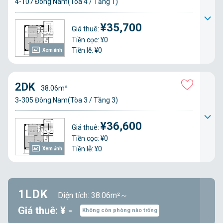
4-107 Đông Nam(Tòa 4 / Tầng 1)
¥35,700
Giá thuê:
Tiền cọc: ¥0
Tiền lễ: ¥0
Xem ảnh
2DK
38.06m²
3-305 Đông Nam(Tòa 3 / Tầng 3)
¥36,600
Giá thuê:
Tiền cọc: ¥0
Tiền lễ: ¥0
Xem ảnh
1LDK
Diện tích: 38.06m²～
Giá thuê: ¥ -
Không còn phòng nào trống