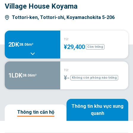
Village House Koyama
Tottori-ken, Tottori-shi, Koyamachokita 5-206
TỪ:
2DK
38.06m²
¥29,400
Còn trống
TỪ:
1LDK
38.06m²
¥-
Không còn phòng nào trống
Thông tin khu vực xung
Thông tin căn hộ
quanh