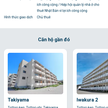
ích công cộng / Hiệp hội quản lý nhà ở cho
thuê Nhật Bản vì lợi ích công cộng
Hình thức giao dịch
Chủ thuê
Căn hộ gần đó
Takiyama
Iwakura 2
Tottori-ken, Tottori-shi, Takiyama
Tottori-ken, Tottori-