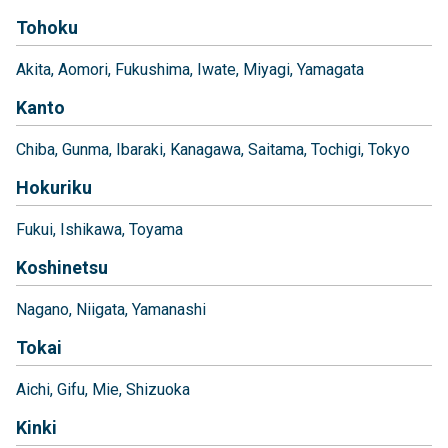
Tohoku
Akita
Aomori
Fukushima
Iwate
Miyagi
Yamagata
Kanto
Chiba
Gunma
Ibaraki
Kanagawa
Saitama
Tochigi
Tokyo
Hokuriku
Fukui
Ishikawa
Toyama
Koshinetsu
Nagano
Niigata
Yamanashi
Tokai
Aichi
Gifu
Mie
Shizuoka
Kinki