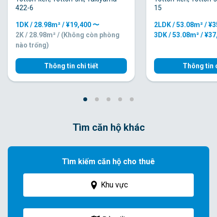
422-6
15
1DK / 28.98m² / ¥19,400 〜
2LDK / 53.08m² / ¥
2K / 28.98m² / (Không còn phòng
3DK / 53.08m² / ¥3
nào trống)
Thông tin chi tiết
Thông tin c
Tìm căn hộ khác
Tìm kiếm căn hộ cho thuê
Khu vực