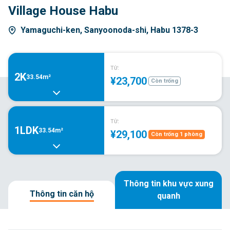
Village House Habu
Yamaguchi-ken, Sanyoonoda-shi, Habu 1378-3
TỪ:
2K
33.54m²
¥23,700
Còn trống
TỪ:
1LDK
33.54m²
¥29,100
Còn trống 1 phòng
Thông tin khu vực xung
Thông tin căn hộ
quanh