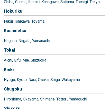
Chiba
Gunma
Ibaraki
Kanagawa
Saitama
Tochigi
Tokyo
Hokuriku
Fukui
Ishikawa
Toyama
Koshinetsu
Nagano
Niigata
Yamanashi
Tokai
Aichi
Gifu
Mie
Shizuoka
Kinki
Hyogo
Kyoto
Nara
Osaka
Shiga
Wakayama
Chugoku
Hiroshima
Okayama
Shimane
Tottori
Yamaguchi
Shikoku