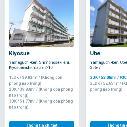
Kiyosue
Ube
Yamaguchi-ken, Shimonoseki-shi,
Yamaguchi-ken, Ube
Kiyosuenishi-machi 2-10
356-7
1LDK / 39.83m² / (Không còn
3DK / 53.08m² / ¥3
phòng nào trống)
2LDK / 52.65m² / (
2DK / 39.83m² / (Không còn phòng
phòng nào trống)
nào trống)
3DK / 51.77m² / (Không còn phòng
nào trống)
Thông tin chi tiết
Thông tin c