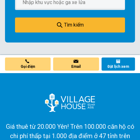
Tìm kiếm
Gọi điện
Email
Đặt lịch xem
Giá thuê từ 20.000 Yên! Trên 100.000 căn hộ có
chi phí thấp tại 1.000 địa điểm ở 47 tỉnh trên