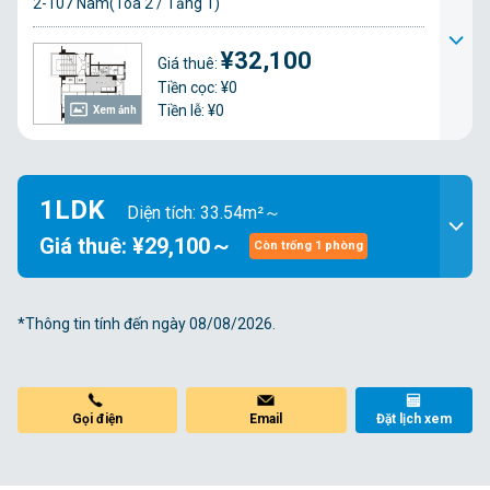
2-107 Nam(Tòa 2 / Tầng 1)
¥32,100
Giá thuê:
Tiền cọc: ¥0
Tiền lễ: ¥0
Xem ảnh
1LDK
Diện tích: 33.54m²～
Giá thuê: ¥29,100～
Còn trống 1 phòng
*Thông tin tính đến ngày 08/08/2026.
Gọi điện
Email
Đặt lịch xem