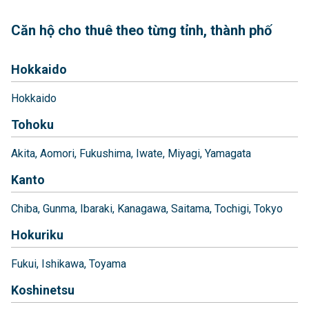
Căn hộ cho thuê theo từng tỉnh, thành phố
Hokkaido
Hokkaido
Tohoku
Akita
Aomori
Fukushima
Iwate
Miyagi
Yamagata
Kanto
Chiba
Gunma
Ibaraki
Kanagawa
Saitama
Tochigi
Tokyo
Hokuriku
Fukui
Ishikawa
Toyama
Koshinetsu