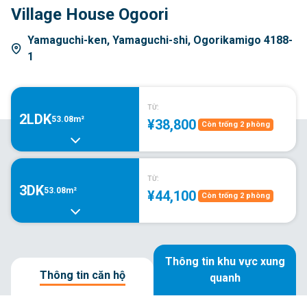
Village House Ogoori
Yamaguchi-ken, Yamaguchi-shi, Ogorikamigo 4188-
1
TỪ:
2LDK
53.08m²
¥38,800
Còn trống 2 phòng
TỪ:
3DK
53.08m²
¥44,100
Còn trống 2 phòng
Thông tin khu vực xung
Thông tin căn hộ
quanh