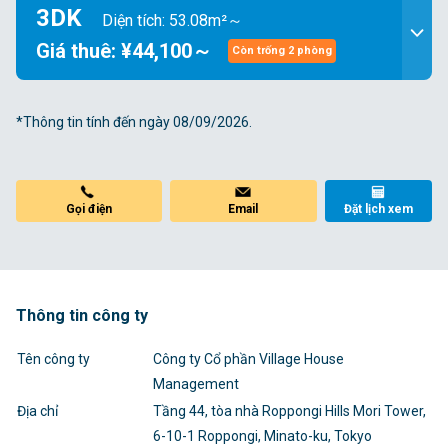
3DK
Diện tích: 53.08m²～
Giá thuê: ¥44,100～
Còn trống 2 phòng
*Thông tin tính đến ngày 08/09/2026.
Gọi điện
Email
Đặt lịch xem
Thông tin công ty
Tên công ty
Công ty Cổ phần Village House
Management
Địa chỉ
Tầng 44, tòa nhà Roppongi Hills Mori Tower,
6-10-1 Roppongi, Minato-ku, Tokyo