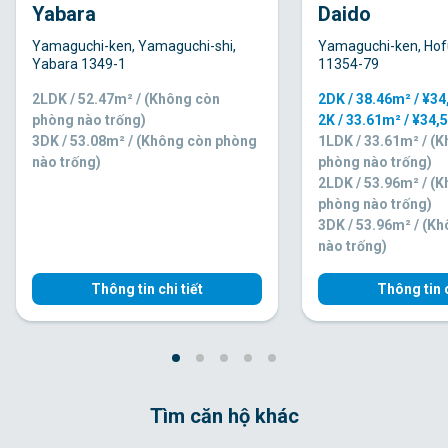
Yabara
Daido
Yamaguchi-ken, Yamaguchi-shi,
Yamaguchi-ken, Hofu
Yabara 1349-1
11354-79
2LDK / 52.47m² / (Không còn
2DK / 38.46m² / ¥3
phòng nào trống)
2K / 33.61m² / ¥34,
3DK / 53.08m² / (Không còn phòng
1LDK / 33.61m² / (
nào trống)
phòng nào trống)
2LDK / 53.96m² / (
phòng nào trống)
3DK / 53.96m² / (K
nào trống)
Thông tin chi tiết
Thông tin c
Tìm căn hộ khác