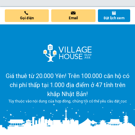
Gọi điện
Email
Đặt lịch xem
Giá thuê từ 20.000 Yên! Trên 100.000 căn hộ có
chi phí thấp tại 1.000 địa điểm ở 47 tỉnh trên
khắp Nhật Bản!
Tùy thuộc vào nội dung của hợp đồng, chúng tôi có thể yêu cầu đặt cọc