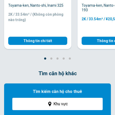
Toyama-ken, Nanto-shi, Inami 325
Toyama-ken, Nanto-s
193
2K / 33.54m² / (Không còn phòng
2K / 33.54m² / ¥20,
nào trống)
Thông tin chi tiết
Thông tin c
Tìm căn hộ khác
Tìm kiếm căn hộ cho thuê
Khu vực