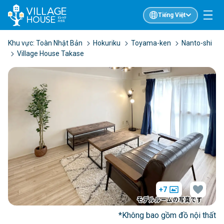
Tiếng Việt
Khu vực:
Toàn Nhật Bản
Hokuriku
Toyama-ken
Nanto-shi
Village House Takase
+7
*Không bao gồm đồ nội thất