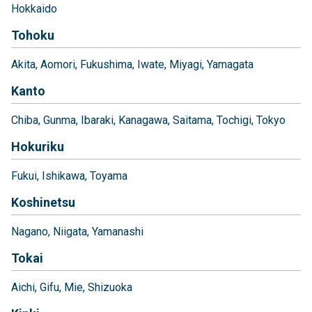
Hokkaido
Tohoku
Akita
Aomori
Fukushima
Iwate
Miyagi
Yamagata
Kanto
Chiba
Gunma
Ibaraki
Kanagawa
Saitama
Tochigi
Tokyo
Hokuriku
Fukui
Ishikawa
Toyama
Koshinetsu
Nagano
Niigata
Yamanashi
Tokai
Aichi
Gifu
Mie
Shizuoka