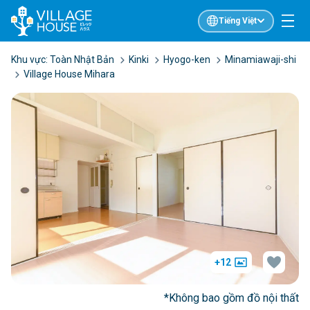
Tiếng Việt
Khu vực:
Toàn Nhật Bản
Kinki
Hyogo-ken
Minamiawaji-shi
Village House Mihara
+12
*Không bao gồm đồ nội thất