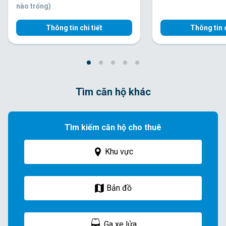
nào trống)
Thông tin chi tiết
Thông tin c
Tìm căn hộ khác
Tìm kiếm căn hộ cho thuê
Khu vực
Bản đồ
Ga xe lửa