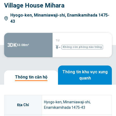
Village House Mihara
Hyogo-ken, Minamiawaji-shi, Enamikamihada 1475-
43
TỪ:
3DK
53.08m²
¥-
Không còn phòng nào trống
Thông tin khu vực xung
Thông tin căn hộ
quanh
Hyogo-ken, Minamiawaji-shi,
Địa Chỉ
Enamikamihada 1475-43