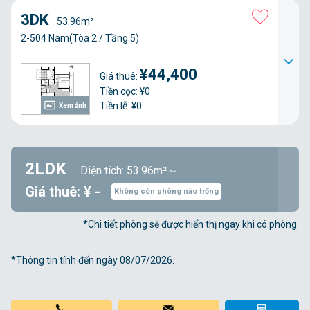
3DK
53.96m²
2-504 Nam(Tòa 2 / Tầng 5)
¥44,400
Giá thuê:
Tiền cọc: ¥0
Tiền lễ: ¥0
Xem ảnh
2LDK
Diện tích: 53.96m²～
Giá thuê: ¥ -
Không còn phòng nào trống
*Chi tiết phòng sẽ được hiển thị ngay khi có phòng.
*Thông tin tính đến ngày 08/07/2026.