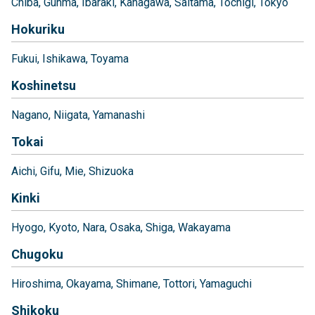
Chiba
Gunma
Ibaraki
Kanagawa
Saitama
Tochigi
Tokyo
Hokuriku
Fukui
Ishikawa
Toyama
Koshinetsu
Nagano
Niigata
Yamanashi
Tokai
Aichi
Gifu
Mie
Shizuoka
Kinki
Hyogo
Kyoto
Nara
Osaka
Shiga
Wakayama
Chugoku
Hiroshima
Okayama
Shimane
Tottori
Yamaguchi
Shikoku