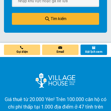
Tìm kiếm
Gọi điện
Email
Đặt lịch xem
Giá thuê từ 20.000 Yên! Trên 100.000 căn hộ có
chi phí thấp tại 1.000 địa điểm ở 47 tỉnh trên