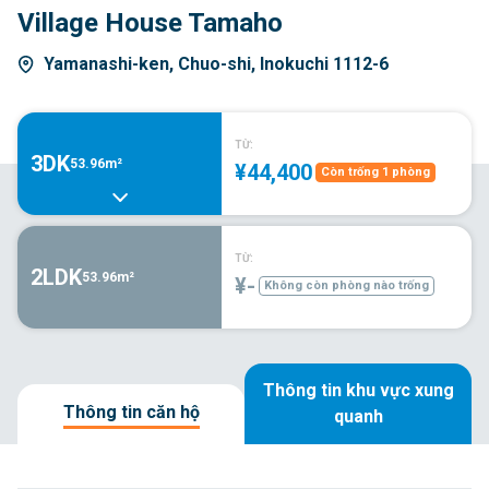
Village House Tamaho
Yamanashi-ken, Chuo-shi, Inokuchi 1112-6
TỪ:
3DK
53.96m²
¥44,400
Còn trống 1 phòng
TỪ:
2LDK
53.96m²
¥-
Không còn phòng nào trống
Thông tin khu vực xung
Thông tin căn hộ
quanh