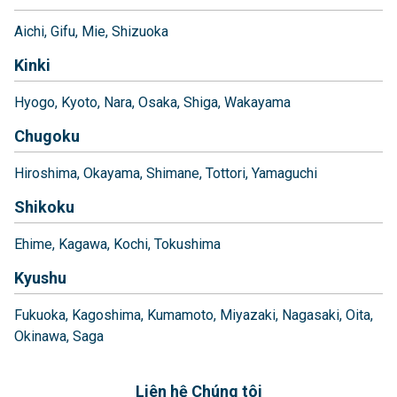
Aichi
Gifu
Mie
Shizuoka
Kinki
Hyogo
Kyoto
Nara
Osaka
Shiga
Wakayama
Chugoku
Hiroshima
Okayama
Shimane
Tottori
Yamaguchi
Shikoku
Ehime
Kagawa
Kochi
Tokushima
Kyushu
Fukuoka
Kagoshima
Kumamoto
Miyazaki
Nagasaki
Oita
Okinawa
Saga
Liên hệ Chúng tôi