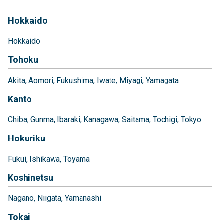
Hokkaido
Hokkaido
Tohoku
Akita
Aomori
Fukushima
Iwate
Miyagi
Yamagata
Kanto
Chiba
Gunma
Ibaraki
Kanagawa
Saitama
Tochigi
Tokyo
Hokuriku
Fukui
Ishikawa
Toyama
Koshinetsu
Nagano
Niigata
Yamanashi
Tokai