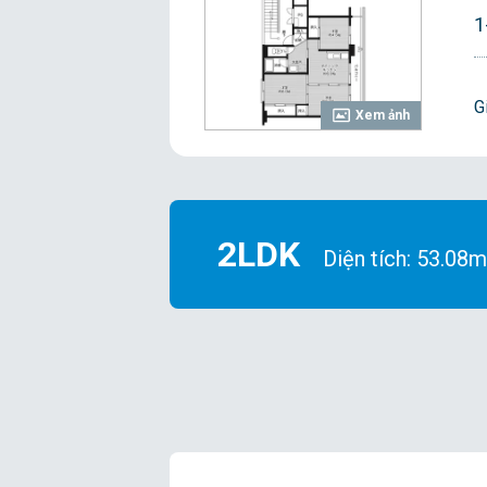
1
G
Xem ảnh
2LDK
Diện tích: 53.08