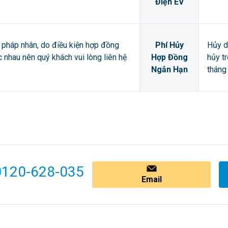
Điện EV
pháp nhân, do điều kiện hợp đồng
Phí Hủy
Hủy d
ác nhau nên quý khách vui lòng liên hệ
Hợp Đồng
hủy t
Ngắn Hạn
tháng 
0120-628-035
Email