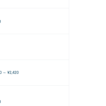
g
0 ～ ¥2,420
g