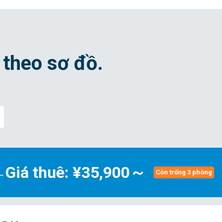
 theo sơ đồ.
Giá thuê: ¥35,900～
²～
Còn trống 3 phòng