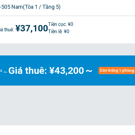
-505 Nam(Tòa 1 / Tầng 5)
Tiền cọc: ¥0
¥37,100
iá thuê:
Tiền lễ: ¥0
Giá thuê: ¥43,200～
m²～
Còn trống 1 phòng