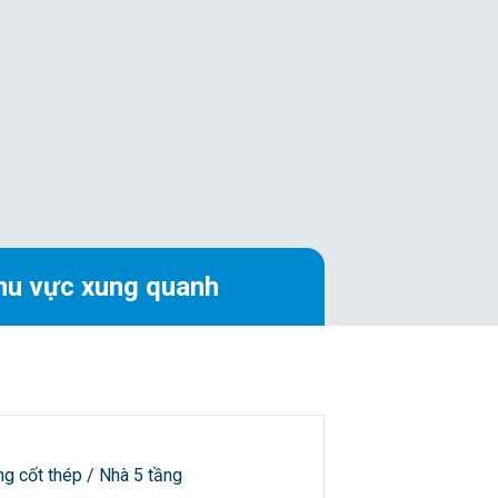
hu vực xung quanh
ng cốt thép / Nhà 5 tầng