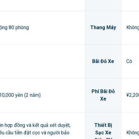
cộng 80 phòng
Thang Máy
Khôn
Bãi Đỗ Xe
Có
Phí Bãi Đỗ
 10,000 yên (2 năm)
¥2,20
Xe
ện hợp đồng và kết quả xét duyệt,
Thiết Bị
êu cầu tiền đặt cọc và người bảo
Sạc Xe
Khôn