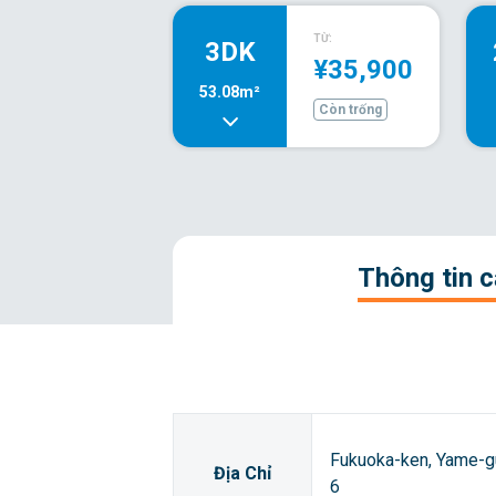
TỪ:
3DK
¥35,900
53.08m²
Còn trống
Thông tin 
Fukuoka-ken, Yame-g
Địa Chỉ
6