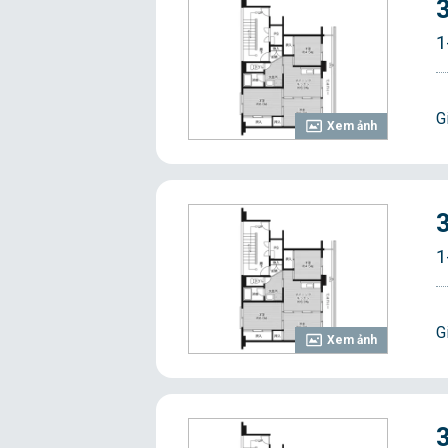
1
G
Xem ảnh
1
G
Xem ảnh