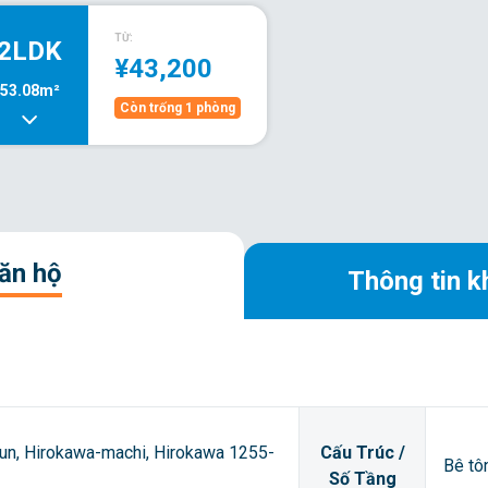
TỪ:
2LDK
¥43,200
53.08m²
Còn trống 1 phòng
căn hộ
Thông tin k
un, Hirokawa-machi, Hirokawa 1255-
Cấu Trúc /
Bê tô
Số Tầng