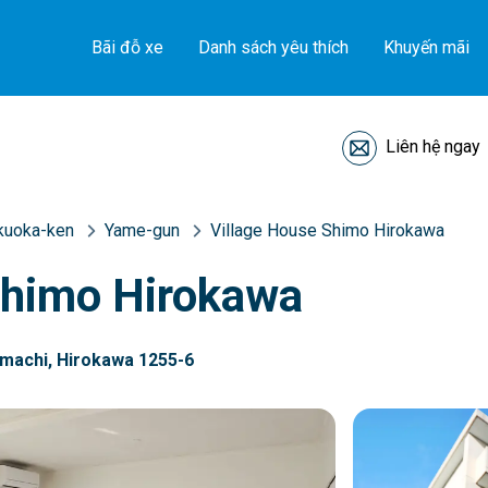
Bãi đỗ xe
Danh sách yêu thích
Khuyến mãi
Liên hệ ngay
kuoka-ken
Yame-gun
Village House Shimo Hirokawa
Shimo Hirokawa
machi, Hirokawa 1255-6